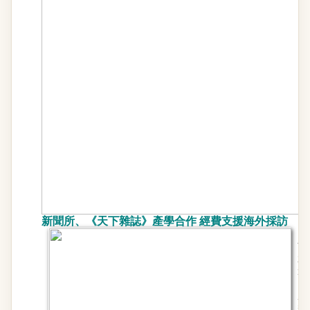
新聞所、《天下雜誌》產學合作 經費支援海外採訪
《
下
並
選
所
用
若