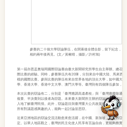
臺
參賽的二十個大學辯論隊伍，在閉幕後全體合影，留下紀念，
希
相約兩年後再見。(文／黃楸晴，攝影／許村旭)
許
第一屆亦恩盃奧瑞岡國際辯論賽由臺大新聞研究所學生自主舉辦。總召黃
際比賽的經驗。同時，參賽隊伍共有20隊，分別來自中國大陸、馬來西
模的國際比賽。參與比賽的隊伍有來自世界各地的頂尖大學，如中國大陸
學、香港大學、香港中文大學、澳門大學等。臺灣則有四個隊伍參加，包
本次比賽的辯論有二，分別是「臺灣應調高遺產稅」與「臺灣應廢除通姦
複賽、半決賽則以後者為辯題。未來臺大新聞所主辦的辯論比賽都將以臺
入地了解臺灣民情。此外，辯論題目與臺灣重大公共政策相關，也是希望
所有對議題感興趣的人，能夠一起討論並思辯。
近來亞洲地區的辯論交流活動愈來愈活躍，在中國、新加坡、馬來西亞舉
定。以華人地區觀之，臺灣的民主化使人民享有言論自由，更能夠務實地