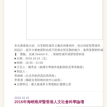
本次講座除介紹、分享韌性城市之概念與案例外，也分別從智慧城市、社
的設計，提升大都會面對自然乃至複合型災難的能力，進而落實韌性城市
▍「實驗。北城 Season II」：當韌性城市渴望智慧科技
■ 日期：2016.10.14（五）
■ 時間：18:30－21:00
■ 引言人：陳亮全（銘傳大學都市規劃與防災學系教授）
■ 與談人：
李維斌（台北市政府資訊局局長）
李香潔（國家災害防救科技中心組長）
■ 主辦單位：臺大無邊界大學推動計畫辦公室
2016.10.15
2016年海峽兩岸暨香港人文社會科學論壇