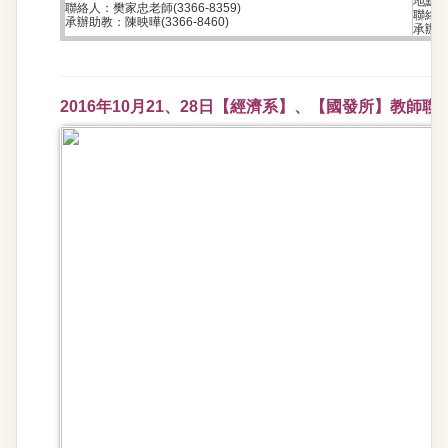
地點: 
聯絡人：樊家忠老師(3366-8359)
聯絡人
承辦助教：陳映曄(3366-8460)
承辦助教
2016年10月21、28日【經濟系】、【國發所】教師聯誼Ha