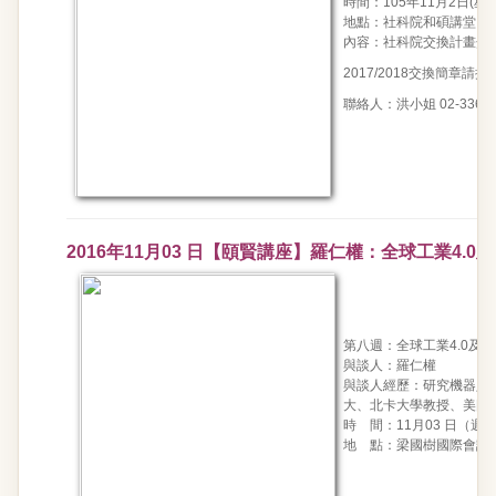
時間：105年11月2日(星期
地點：社科院和碩講堂
內容：社科院交換計畫介
2017/2018交換簡章
請按
聯絡人：洪小姐 02-33668434
2016年11月03 日【頤賢講座】羅仁權：全球工業4.
第八週：全球工業4.0及
與談人：羅仁權
與談人經歷：研究機器人
大、北卡大學教授、美國工
時 間：11月03 日（週四）1
地 點：梁國樹國際會議