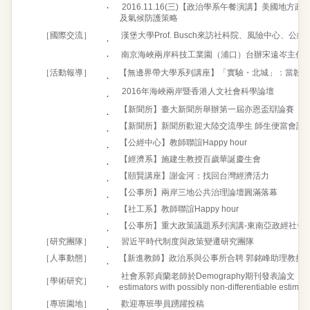
．
2016.11.16(三)【政治學系午餐演講】美國地
及氣候防護策略
［國際交流］
漢堡大學Prof. Busch來訪社科院、風險中心、公
．
．
南京海峽兩岸科技工業園（浦口）台辦宋遠岑主任於
［活動報導］
【無邊界帶大學系列講座】「實驗・北城」：當韌性
．
2016年海峽兩岸暨香港人文社會科學論壇
．
【新聞所】臺大新聞所舉辦第一屆亦恩盃辯論賽
．
【新聞所】新聞所歡迎大陸交流學生 師生便當會議
．
【公經中心】教師聯誼Happy hour
．
【經濟系】施建生教授百歲華誕慶生會
．
【頤賢講座】謝金河：找回台灣經濟活力
．
【公事所】兩岸三地公共治理論壇圓滿落幕
．
【社工系】教師聯誼Happy hour
．
【公事所】重大政策議題系列演講-東南亞政經社發
．
［研究團隊］
習近平時代制度與政策變遷研究團隊
．
［人事動態］
【新進教師】政治系與公事所合聘 郭銘峰助理教授
．
社會系郭貞蘭老師於Demography期刊發表論文：Robust hy
［學術研究］
．
estimators with possibly non-differentiable estimati
［專班園地］
歡迎專班學員踴躍投稿
．