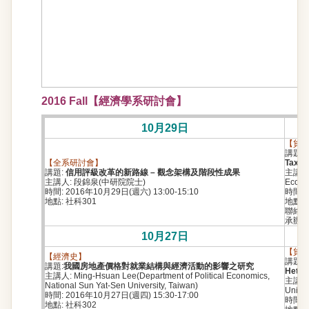
2016 Fall【經濟學系研討會】
10月29日
【貨
講題:
F
【全系研討會】
Taxati
講題:
信用評級改革的新路線 – 觀念架構及階段性成果
主講人: 
主講人: 段錦泉(中研院院士)
Econo
時間: 2016年10月29日(週六) 13:00-15:10
時間: 
地點: 社科301
地點: 
聯絡人
承辦助教
10月27日
【貨
【經濟史】
講題:
講題:
我國房地產價格對就業結構與經濟活動的影響之研究
Heter
主講人: Ming-Hsuan Lee(Department of Political Economics,
主講人: 
National Sun Yat-Sen University, Taiwan)
Univer
時間: 2016年10月27日(週四) 15:30-17:00
時間: 
地點: 社科302