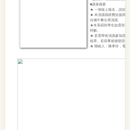
■講座摘要
★ 一律線上報名，請於11
★ 本演講因經費拮据與
自備午餐出席演講。
★本系碩班學生如需登錄
時數。
★ 若需學術演講參加證
核章。若採事後補發證明
★ 聯絡人：陳聿伶