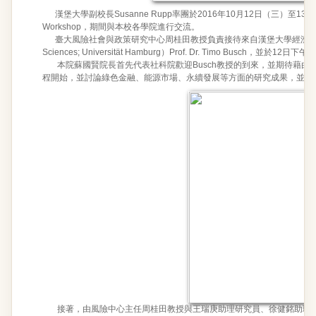
漢堡大學副校長Susanne Rupp率團於2016年10月12日（三）至13日（四
Workshop，期間與本校各學院進行交流。
臺大風險社會與政策研究中心周桂田教授負責接待來自漢堡大學經濟與社會科學事務學院（Fac
Sciences; Universität Hamburg）Prof. Dr. Timo Bu
本院蘇國賢院長首先代表社科院歡迎Busch教授的到來，並期待藉由雙
程開始，並討論綠色金融、能源市場、永續發展等方面的研究成果，並談
接著，由風險中心主任周桂田教授與王瑞庚助理研究員、徐健銘助理研