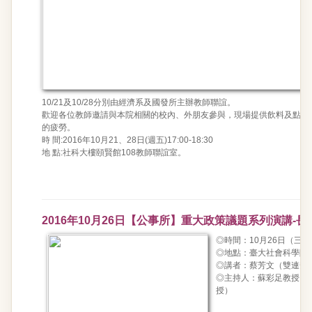
10/21及10/28分別由經濟系及國發所主辦教師聯誼。
歡迎各位教師邀請與本院相關的校內、外朋友參與，現場提供飲料及點心
的疲勞。
時 間:2016年10月21、28日(週五)17:00-18:30
地 點:社科大樓頤賢館108教師聯誼室。
2016年10月26日【公事所】重大政策議題系列演講-
◎時間：10月26日（三）下
◎地點：臺大社會科學院4
◎講者：蔡芳文（雙連安
◎主持人：蘇彩足教授（
授）