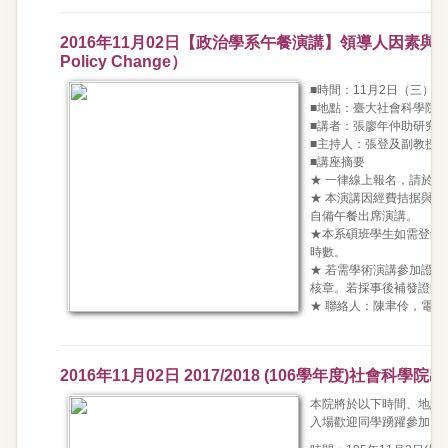
2016年11月02日【政治學系午餐演講】領導人因素與中國外交的轉
Policy Change）
■時間：11月2日（三）中午
■地點：臺大社會科學院7
■講者：張廖年仲助研究員
■主持人：張登及副教授
■講座摘要
★ 一律線上報名，請於1
★ 本演講因經費拮据與
自備午餐出席演講。
★本系碩班學生如需登錄
時數。
★ 若需學術演講參加證
核章。若採事後補發證明
★ 聯絡人：陳聿伶，電話：(0
2016年11月02日 2017/2018 (106學年度)社會科
本院將於以下時間、地點舉行
入場歡迎同學踴躍參加。