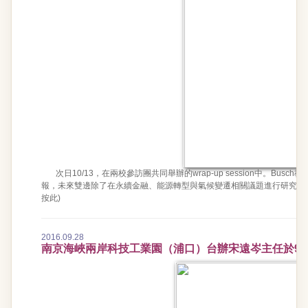
次日10/13，在兩校參訪團共同舉辦的wrap-up session中。B
報，未來雙邊除了在永續金融、能源轉型與氣候變遷相關議題進行研究合
按此)
2016.09.28
南京海峽兩岸科技工業園（浦口）台辦宋遠岑主任於9