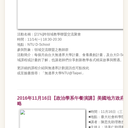
活動名稱：[21%]跨領域教學聯盟交流聚會
時間：11/14(一) 18:30-20:30
地點：NTU D-School
參與對象：領域交流聯盟之教師群
活動簡介：每個月由台大無邊界大學計畫、食養農創計畫，及台大D-Sch
域課程或計畫的了解，也讓老師們分享創新教學各式精采故事與際遇。
更詳細的課程介紹與無邊界計劃資訊也
可點按此
或至臉書搜尋：「無邊界大學NTU@Taipei」
2016年11月16日【政治學系午餐演講】美國地方政
略
■時間：11月16日（三）中
■地點：臺大社會科學院7
■講者：陳思先助理教授
■主持人：洪美仁助理教