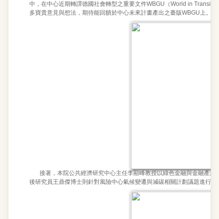
中，在中心近期轉譯德國社會轉型之重要文件WBGU（World in Transition: A Soci
多寶貴意見與想法，期待能回饋於中心未來計畫產出之臺版WBGU上。
接著，本院公共經濟研究中心主任李顯峰教授以綠色金融與金融產業為
後研究員王鼎傑博士則針對風險中心氣候變遷與減碳相關計劃議題進行報