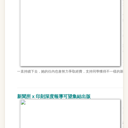
鼓
新
假
師
每
舉
機
《
動
程
無
過
看
一直持續下去，她的任內也會努力爭取經費，支持同學獲得不一樣的新聞
新聞所 x 印刻深度報導可望集結出版
台
上
若
對
論
字