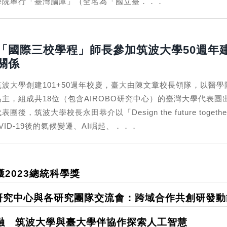
學院舉行「臺灣腦庫」（全名為「國立臺．．．
「國際三校學程」師長參加筑波大學50週年
關係
波大學創建101+50週年校慶，臺大由陳文章校長領隊，以醫學
主，組成共18位（包含AIROBO研究中心）的臺灣大學代表團
團後，筑波大學校長永田恭介以「Design the future toge
VID-19後的氣候變遷、AI崛起、．．．
2023總統科學獎
研究中心與各研究團隊交流會：跨域合作共創研發動
融 筑波大學與臺大學伴協作探索人工智慧