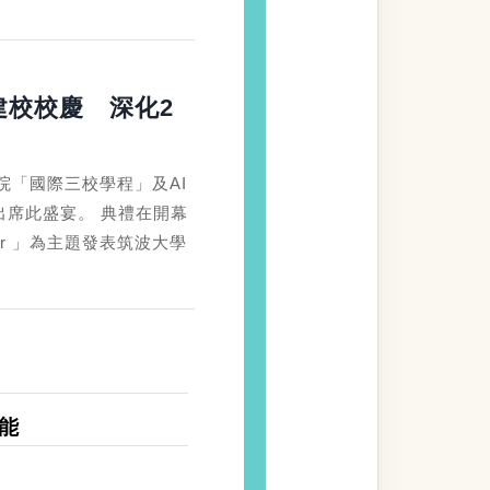
建校校慶 深化2
院「國際三校學程」及AI
出席此盛宴。 典禮在開幕
ther 」為主題發表筑波大學
能