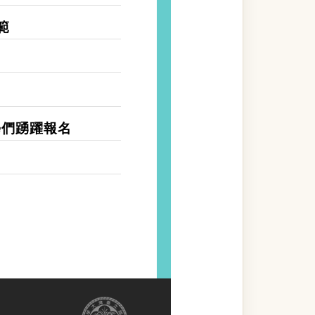
範
同學們踴躍報名