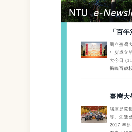
「百年
國立臺灣
年所成立的
大今日 (
揭曉百歲
臺灣大
腦庫是蒐
等。先進
2017 