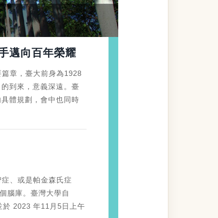
攜手邁向百年榮耀
章，臺大前身為1928
日的到來，意義深遠。臺
慶的具體規劃，會中也同時
智症、或是帕金森氏症
多個腦庫。臺灣大學自
2023 年11月5日上午