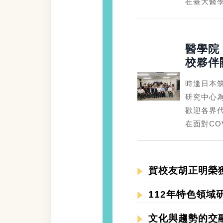
在臺大醫
醫學院
校夥伴
時逢日本筑
研究中心為
歡迎各界代表
在面對CO
賀校友胡正明榮獲
112年特色領域
文化與趨勢的交