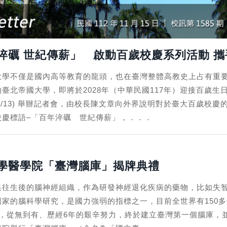
淬礪 世紀傳薪」 啟動百歲校慶系列活動 
大學不僅是國內高等教育的龍頭，也在臺灣整體高教史上占有重要篇
臺北帝國大學，即將於2028年（中華民國117年）迎接百歲生
11/13) 舉辦記者會，由校長陳文章向外界說明對於臺大百歲校
校慶標語–「百年淬礪 世紀傳薪」，．．．
學醫學院「臺灣腦庫」揭牌典禮
集往生後的腦神經組織，作為研發神經退化疾病的藥物，比如失
國家的腦科學研究，是國力強弱的指標之一，目前全世界有150
年起，從無到有、歷經6年的艱辛努力，終於建立臺灣第一個腦庫，並於 