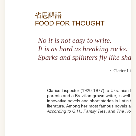
省思醒語
FOOD FOR THOUGHT
No it is not easy to write.
It is as hard as breaking rocks.
Sparks and splinters fly like shatt
~ Clarice Lisp
Clarice Lispector (1920-1977), a Ukrainian-bo
parents and a Brazilian grown writer, is well k
innovative novels and short stories in Latin A
literature. Among her most famous novels are
According to G.H.
,
Family Ties
, and
The Hours