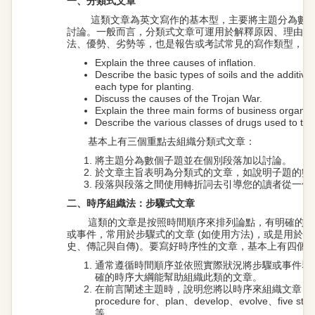
一、分類式文章
這類文章為英文寫作的基本型，主要將主題分為數
討論。一般而言，分類式文章可運用於解釋原因、理由、
法、優勢、劣勢等，也是報告或考試常見的寫作類型，如
Explain the three causes of inflation.
Describe the basic types of soils and the additiv
each type for planting.
Discuss the causes of the Trojan War.
Explain the three main forms of business organiza
Describe the various classes of drugs used to tre
基本上有三個重點去組織分類式文章：
將主題分為數個子題並在個別段落加以討論。
於文章主旨表明為分類式的文章，如說明子題的數
段落與段落之間使用轉折詞去引導您的讀者從一個
二、時序組織法：步驟式文章
這類的文章是按照時間順序來排列論點，有明確的過
或事件，常用於步驟式的文章 (如使用方法)，或是用於敘
史、傳記與自傳)。要寫好時序性的文章，基本上有四個
通常遵循時間順序並依照實際狀況將步驟或事件群
確的時序大綱能幫助組織此類的文章。
在前言闡述主題時，說明您將以時序來組織文章，如the p
procedure for、plan、develop、evolve、five sta
等。