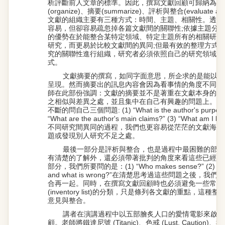
析評斷前人文章的標準。因此，撰寫文獻回顧可歸納為三
(organize)、摘要(summarize)、評析與整合(evaluate and 
文獻的組織主要有三種方式：時間、主題、相關性。透過
容易，但卻容易疏忽掉各篇文獻間的關聯性;依據主題分
的優勢在於能整合某特定領域、特定主題所有的相關研究
研究，而更易於比較文獻間的異同;但最有效的整理方式
究的關聯性進行組織，研究者必須依照自己的研究領域、
式。
文獻摘要的撰寫，如同字面意思，所企求的是能以精
呈現。然而摘要出的訊息內容會因為看事情的角度不同而有
師在此部份強調：文獻的摘要並不是著重在文獻本身的細
之相似與差異之處，並且集中在自己有興趣的問題上。在
不斷的問自己三個問題: (1) “What is the author's purpose 
“What are the author's main claims?” (3) “What am I
不同研究間異同的過程，我們也更容易從茫茫的文獻海中
題或發現別人研究不足之處。
最後一部分是評析與整合，也是過程中最困難的部分
有清楚的了解外，還必須帶著批判的角度來看這些已經整
部分，我們所要問的是：(1) “Who makes sense?” (2) “ Who 
and what is wrong?”在清楚思考過這些問題之後，
合再一起。同時，在撰寫文獻回顧時也必須避免一些常犯
(inventory list)的分類，只是條列各文獻的重點，這
意見與整合。
講者在演講過程中以五部膾炙人口的愛情電影來啟發
顧。老師將鐵達尼號 (Titanic)、色戒 (Lust, Caution)、我