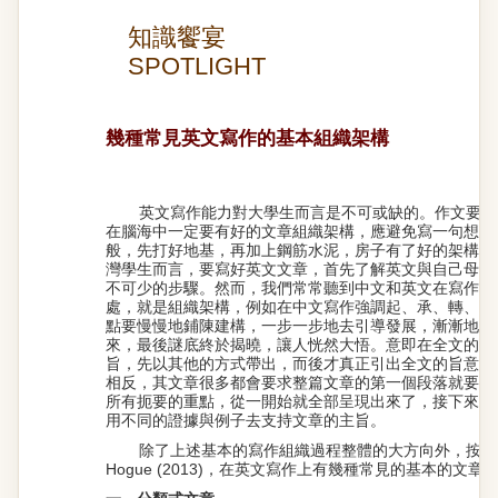
知識饗宴
SPOTLIGHT
幾種常見英文寫作的基本組織架構
英文寫作能力對大學生而言是不可或缺的。作文要寫
在腦海中一定要有好的文章組織架構，應避免寫一句想一
般，先打好地基，再加上鋼筋水泥，房子有了好的架構，
灣學生而言，要寫好英文文章，首先了解英文與自己母語
不可少的步驟。然而，我們常常聽到中文和英文在寫作上
處，就是組織架構，例如在中文寫作強調起、承、轉、合
點要慢慢地鋪陳建構，一步一步地去引導發展，漸漸地把
來，最後謎底終於揭曉，讓人恍然大悟。意即在全文的開
旨，先以其他的方式帶出，而後才真正引出全文的旨意。
相反，其文章很多都會要求整篇文章的第一個段落就要給出主旨
所有扼要的重點，從一開始就全部呈現出來了，接下來的
用不同的證據與例子去支持文章的主旨。
除了上述基本的寫作組織過程整體的大方向外，按不同文
Hogue (2013)，在英文寫作上有幾種常見的基本的文