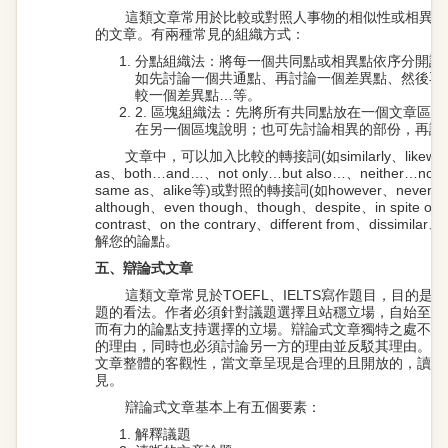
這類文章常用於比較或對照人事物的相似性或相異處
的文章。有兩種常見的組織方式：
分點組織法：將每一個共同點或相異點依序分開討論
如先討論一個共通點、再討論一個差異點、然後再
較一個差異點…等。
2. 區塊組織法：先將所有共同點放在一個文章區
在另一個區塊說明；也可先討論相異的部份，再說
文章中，可以加入比較的轉接詞(如similarly、likewise、
as、both…and…、not only…but also…、neither…nor…、
same as、alike等)或對照的轉接詞(如however、neverthel
although、even though、though、despite、in spite of、
contrast、on the contrary、different from、dissimi
解您的論點。
五、辯論式文章
這類文章常見於TOEFL、IELTS寫作題目，目的
題的看法。作者必須針對議題選擇且站穩立場，自始至尾
而有力的論點支持選擇的立場。辯論式文章獨特之處不僅
的理由，同時也必須討論另一方的理由並反駁其理由。如
文章整體的客觀性，當文章呈現是合理的且開放的，讀者
見。
辯論式文章基本上有五個要素：
解釋議題