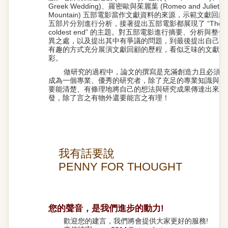
Greek Wedding)、羅密歐與茱麗葉 (Romeo and Juliet) 
Mountain) 五部電影當作文獻資料的來源，示範文獻
五部片分別進行分析，接著提出五部電影都展現了 “The hottest 
coldest end” 的主題。對五部電影進行摘要、分析與
異之處，以及提出其中有爭議的問題，到最後提出自己的見
有趣的方式充分展演文獻回顧的歷程，看似乏味的文獻回
彩。
做研究的過程中，論文的撰寫是充滿創造力且必須不
成為一個專業、優秀的研究者，除了充足的專業知識與嚴
要能清楚、有條理地將自己的想法與研究成果傳達出來，
發，除了言之有物外還要能言之有理！
我有話要說
PENNY FOR THOUGHT
您的聲音，是我們進步的動力!
歡迎您的建言，我們將會提供大家更好的服務!