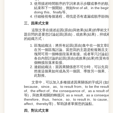
使用描述時間順序的字詞來表示步驟或事件的順序
結束和下一個開始，例如first of all、in the beginni
doing this、finally等。
仔細檢視每個過程，尋找是否有遺漏或順序顛倒的
三、因果式文章
這類文章在描述起因(原由)與效果(結果)的學術文
題目問的是要您討論起因(原由)，或效果(結果)，抑或兩
的組織方式：
區塊組織法：將所有起因(原由)集中在一個文章區塊
在另一個區塊討論。當您寫的主題是較複雜且文章
塊間可用一個轉接段落來銜接。或者單只討論起因(原
各自內部討論的起因(原由)或效果(結果)性質有很
個轉接段落來銜接。
連鎖組織法：當因果關係密不可分時，可以先寫一
然後這個果如何成為另一個因、導致另一個果、再
此類推。
文章中，可以加入多種描述因果關係的字或詞 (如與起因
because、since、as、to result from、to be the result 
of、the effect of、the consequence of、as a result of、
等)，與效果相關的轉接詞: as a result、as a consequenc
therefore、thus、hence、so、to result in、to cause、to 
affect、thereby等)，幫助讀者掌握您的論點。
四、對比式文章