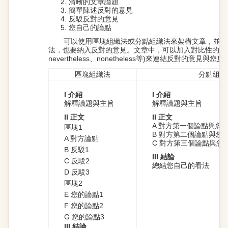
清晰的文章論題
簡單陳述反對的意見
反駁反對的意見
您自己的論點
可以使用區塊組織法或分點組織法來架構文章，並請
法，也要納入反對的意見。文章中，可以加入對比性的轉接詞 
nevertheless、nonetheless等)來連結反對的意見與
區塊組織法
分點組織
I 介紹
I 介紹
解釋議題與主旨
解釋議題與主旨
II 正文
II 正文
A 對方第一個論點與您
區塊1
B 對方第二個論點與您
A 對方論點
C 對方第三個論點與您
B 反駁1
III 結論
C 反駁2
總結您自己的看法
D 反駁3
區塊2
E 您的論點1
F 您的論點2
G 您的論點3
III 結論