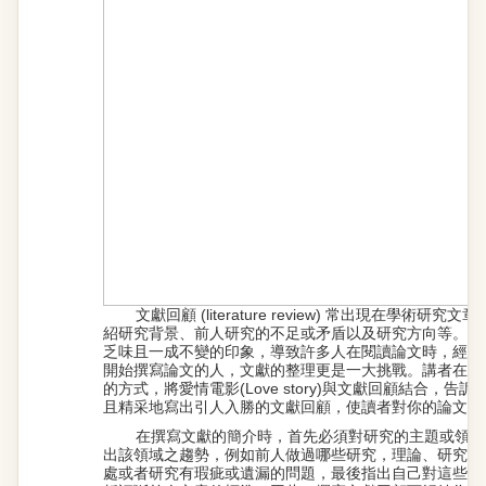
文獻回顧 (literature review) 常出現在學術研究文章的
紹研究背景、前人研究的不足或矛盾以及研究方向等。然
乏味且一成不變的印象，導致許多人在閱讀論文時，經常
開始撰寫論文的人，文獻的整理更是一大挑戰。講者在此
的方式，將愛情電影(Love story)與文獻回顧結合，
且精采地寫出引人入勝的文獻回顧，使讀者對你的論文更
在撰寫文獻的簡介時，首先必須對研究的主題或領域
出該領域之趨勢，例如前人做過哪些研究，理論、研究方
處或者研究有瑕疵或遺漏的問題，最後指出自己對這些研