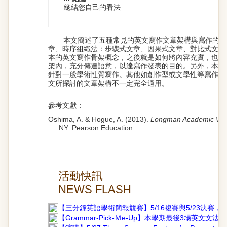
總結您自己的看法
本文簡述了五種常見的英文寫作文章架構與寫作的基
章、時序組織法：步驟式文章、因果式文章、對比式文章
本的英文寫作骨架概念，之後就是如何將內容充實，也就
架內，充分傳達語意，以達寫作發表的目的。另外，本文
針對一般學術性質寫作。其他如創作型或文學性等寫作，
文所探討的文章架構不一定完全適用。
參考文獻：
Oshima, A. & Hogue, A. (2013).
Longman Academic Writi
NY: Pearson Education.
活動快訊
NEWS FLASH
【三分鐘英語學術簡報競賽】5/16複賽與5/23決賽，
【Grammar-Pick-Ｍe-Up】本學期最後3場英文文