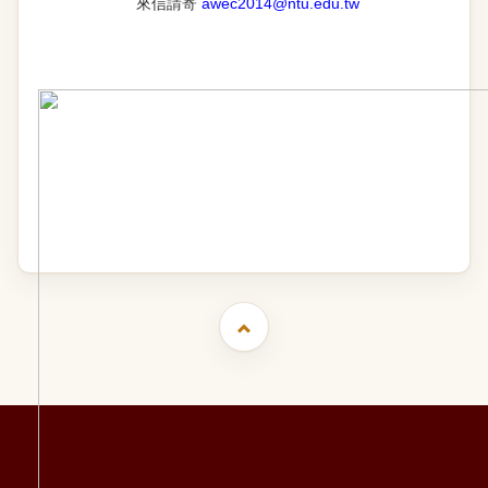
來信請寄
awec2014@ntu.edu.tw
臺灣大學寫作教學中心以提升本校研究生的學術寫作能力為設立之主要
國立臺灣大學寫作教學中心 Academ
http