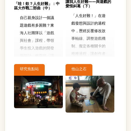
讓我人生好難——與遊戲的
「哇！欸？人生好難」：中
愛恨糾葛（下）
區大作戰二部曲（中）
「人生好難！」在遊
自己親身設計一個議
戲發想與設計的過程
題遊戲有多困難？東
中，歷經反覆修改故
海人社團隊以「遊戲
事軸線、調整遊戲機
與社會」課程，帶領
制、擬定各種關卡的
學生投入遊戲的開發
種種過程，讓創作者
與設計。然而從「課
忍不住常常想要抱頭
程參與者」的身分轉
吶喊。芳慈分享身為
研究焦點站
他山之石
變為社會實踐的「行
遊戲設計者的反思及
動協作者」後，同學
內心糾結，也期盼藉
們試圖將遊戲設計得
由遊戲體驗、議題討
更加完善時，卻面臨
論與後續的書寫，能
各種不同的卡關狀
讓多方討論相互激
況。究竟要如何呈現
盪，也讓街友議題有
遊戲主議題的深度，
更多被討論的空間。
同時讓玩家們充分體