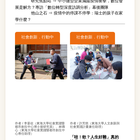
研究焦點站 ⇒
中小微型企業減緩疫情衝擊，數位發
展是解方？專訪「數位轉型深度訪調分析」幕後團隊
他山之石 ⇒
疫情中的停課不停學：瑞士的孩子在家
學什麼？
社會創新．行動中
社會創新．行動中
作者 / 李晏佐（東海大學社會實踐暨
作者 / 許芳慈（東海大學人文創新與
都市創生中心博士後研究員）、林裔
社會實踐計畫兼任助理）
心（東海大學社會實踐暨都市創生中
心專任助理）
「哇！欸？人生好難」真的