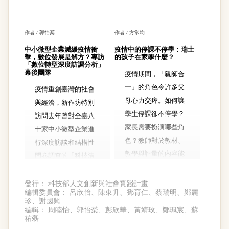
驗遊戲情境，又能兼
顧「遊戲」本身的目
標與機制呢？
作者 / 郭怡棻
作者 / 方常均
中小微型企業減緩疫情衝
疫情中的停課不停學：瑞士
擊，數位發展是解方？專訪
的孩子在家學什麼？
「數位轉型深度訪調分析」
幕後團隊
疫情期間，「親師合
一」的角色令許多父
疫情重創臺灣的社會
母心力交瘁。如何讓
與經濟，新作坊特別
學生停課卻不停學？
訪問去年曾對全臺八
家長需要扮演哪些角
十家中小微型企業進
色？教師對於教材、
行深度訪談和結構性
教學與評量的內容能
問卷調查的「科技溝
做怎樣的彈性調整？
通」計畫團隊。希望
學生在家學習的期
了解與社區或地方發
發行：
科技部人文創新與社會實踐計畫
編輯委員會：
呂欣怡、陳東升、鄧育仁、蔡瑞明、鄭麗
間，從課程內容、教
展密切相關的中小微
珍、謝國興
學方式到防疫期間的
型企業，在疫情之下
編輯：
周睦怡、郭怡棻、彭欣華、黃靖玫、鄭珮宸、蘇
祐磊
生活態度，都是親子
的真實處境與因應方