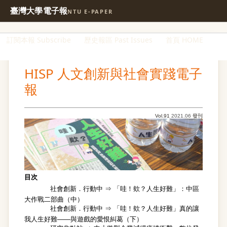
臺灣大學電子報
NTU E-PAPER
訂閱本報 Subscribe
歷史報區 Past Issues
首頁 HOME
HISP 人文創新與社會實踐電子
報
Vol.91
2021.06
發刊
目次
社會創新．行動中 ⇒
「哇！欸？人生好難」：中區
大作戰二部曲（中）
社會創新．行動中 ⇒
「哇！欸？人生好難」真的讓
我人生好難——與遊戲的愛恨糾葛（下）