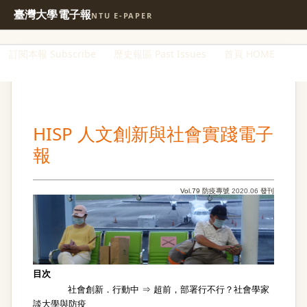
臺灣大學電子報
NTU E-PAPER
訂閱本報 Subscribe
歷史報區 Past Issues
首頁 HOME
HISP 人文創新與社會實踐電子
報
Vol.79 防疫專號
2020.06
發刊
目次
社會創新．行動中 ⇒
超前，部署行不行？社會學家
談大學與防疫