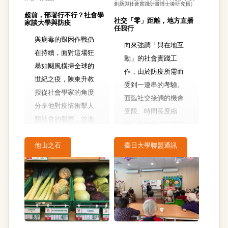
創新與社會實踐計畫博士後研究員）
超前，部署行不行？社會學
社交「零」距離，地方直播
家談大學與防疫
任我行
與病毒的艱困作戰仍
向來強調「與在地互
在持續，面對這場狂
動」的社會實踐工
暴如颶風橫掃全球的
作，由於防疫所需而
世紀之疫，陳東升教
受到一連串的考驗。
授從社會學家的角度
面臨社交接觸的機會
分享他對疫情衝擊人
受限、時間長度縮
類社會的觀察，並進
短、互動方式改變等
一步以社會實踐推動
情況，要如何找出在
者的立場，提出大學
他山之石
臺日大學聯盟通訊
地居民能接受且覺得
該如何與地方緊密協
有趣的參與方式，在
作，在晦暗不明的疫
安全也安心的狀況
病隔離時刻共尋有光
下，與在地民眾持續
的出口。
交陪呢？