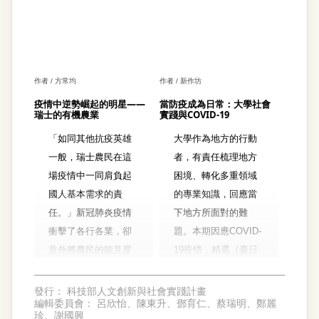
作者 / 方常均
作者 / 新作坊
疫情中逆勢崛起的明星——
當防疫成為日常：大學社會
瑞士的有機農業
實踐與COVID-19
「如同其他抗疫英雄
大學作為地方的行動
一般，瑞士農民在這
者，有責任梳理地方
場疫情中一同肩負起
困境、轉化多重領域
國人基本需求的責
的專業知識，回應當
任。」新冠肺炎疫情
下地方所面對的難
衝擊了各行各業，卻
題。本期因應COVID-
意外將農民的能見度
19疫情，精選《臺日
大大提升；有機農民
聯盟電子報》試刊號
在土地上辛勤耕種與
內容，介紹臺日聯盟
發行：
科技部人文創新與社會實踐計畫
編輯委員會：
呂欣怡、陳東升、鄧育仁、蔡瑞明、鄭麗
勞動，生產友善環境
成員學校面對疫情
珍、謝國興