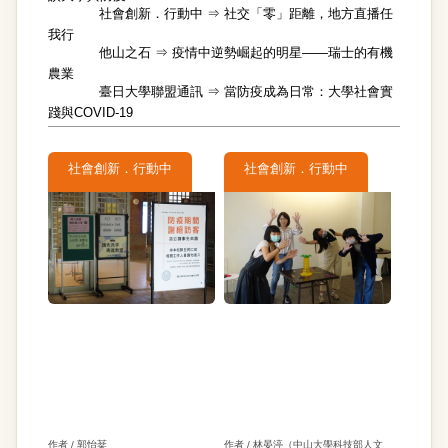
社會創新．行動中 ⇒
社交「零」距離，地方直播任
我行
他山之石 ⇒
疫情中逆勢崛起的明星——瑞士的有機
農業
臺日大學聯盟通訊 ⇒
當防疫成為日常：大學社會實
踐與COVID-19
社會創新．行動中
社會創新．行動中
作者 / 郭怡棻
作者 / 林晏渟（中山大學科技部人文