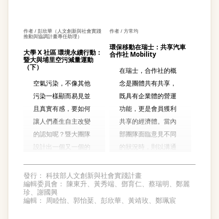
作者 / 彭欣華（人文創新與社會實踐
作者 / 方常均
推動與協調計畫專任助理）
環保移動在瑞士：共享汽車
大學 X 社區 環境永續行動：
合作社 Mobility
暨大與埔里空污減量運動
（下）
在瑞士，合作社的概
空氣污染，不像其他
念是團體共有共享，
污染一樣顯而易見並
既具有企業體的營運
且真實有感，要如何
功能，更是會員獲利
讓人們產生自主改變
共享的經濟體。當內
的認知呢？暨大團隊
部團隊面臨意見不同
設計出一個又一個的
的狀況時，則以溝通
活動，利用感官的經
表決的方式來協調處
驗，讓民眾了解看不
理，同時也合乎瑞士
發行：
科技部人文創新與社會實踐計畫
編輯委員會：
陳東升、黃秀端、鄧育仁、蔡瑞明、鄭麗
見的霾害，以及
傳統「一人一票，票
珍、謝國興
PM2.5對生活的影
票等值」的民主精
編輯：
周睦怡、郭怡棻、彭欣華、黃靖玫、鄭珮宸
響。考慮社會行動與
神。目前瑞士規模最