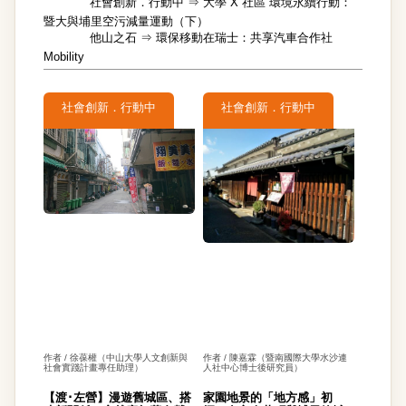
社會創新．行動中 ⇒
大學 X 社區 環境永續行動：
暨大與埔里空污減量運動（下）
他山之石 ⇒
環保移動在瑞士：共享汽車合作社
Mobility
社會創新．行動中
社會創新．行動中
作者 / 徐葆權（中山大學人文創新與
作者 / 陳嘉霖（暨南國際大學水沙連
社會實踐計畫專任助理）
人社中心博士後研究員）
【渡･左營】漫遊舊城區、搭
家園地景的「地方感」初