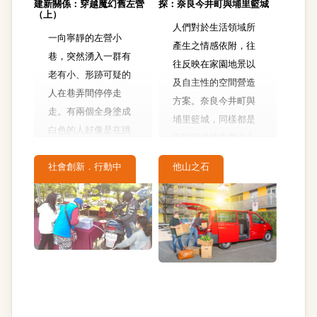
建新關係：穿越魔幻舊左營
探：奈良今井町與埔里籃城
（上）
人們對於生活領域所
一向寧靜的左營小
產生之情感依附，往
巷，突然湧入一群有
往反映在家園地景以
老有小、形跡可疑的
及自主性的空間營造
人在巷弄間停停走
方案。奈良今井町與
走。有兩個全身塗成
埔里籃城，同樣都是
白色的人好像是在跳
面臨現代性力量介入
舞；有幾個人戴著海
的傳統聚落，居民也
軍的帽子拿旗子在帶
社會創新．行動中
他山之石
都透過家園地景風貌
路跟指揮交通；其他
的保存、復興及營造
的人則戴著大大的耳
等行動，持續創造
機，是不是在邊走邊
「地方感」，甚至賦
聽音樂……？這一群
予其新的詮釋。
人到底在幹嘛？