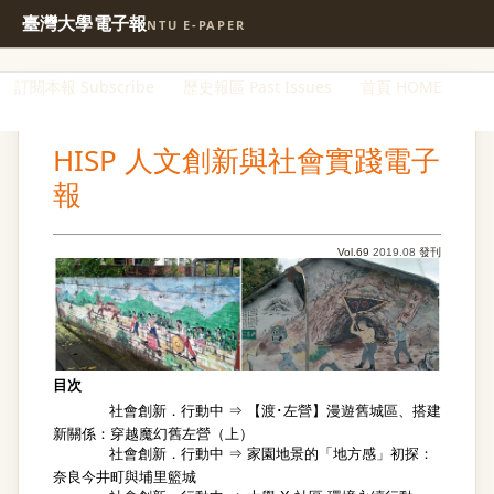
臺灣大學電子報
NTU E-PAPER
訂閱本報 Subscribe
歷史報區 Past Issues
首頁 HOME
HISP 人文創新與社會實踐電子
報
Vol.69
2019.08
發刊
目次
社會創新．行動中 ⇒
【渡･左營】漫遊舊城區、搭建
新關係：穿越魔幻舊左營（上）
社會創新．行動中 ⇒
家園地景的「地方感」初探：
奈良今井町與埔里籃城