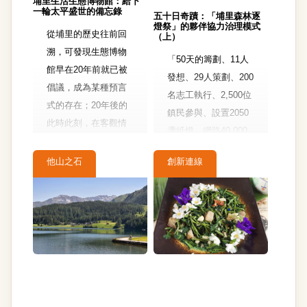
埔里生活生態博物館：給下
一輪太平盛世的備忘錄
五十日奇蹟：「埔里森林逐
燈祭」的夥伴協力治理模式
從埔里的歷史往前回
（上）
溯，可發現生態博物
「50天的籌劃、11人
館早在20年前就已被
發想、29人策劃、200
倡議，成為某種預言
名志工執行、2,500位
式的存在；20年後的
鎮民參與、設置2050
此時此刻，在客觀情
盞紙燈、網路40,000
勢較為成熟的時機和
人關注」，這是今年
條件下，打開塵封已
他山之石
創新連線
初獲得在地眾多迴響
久的許願盒，不經意
的「埔里森林逐燈
地成為留給下一世代
祭」的幾個關鍵數
的備忘錄。
字，由一群不到40歲
青年所組成的團隊，
在短短的時間內，打
造一場令人驚豔的祭
典活動。一起來看看