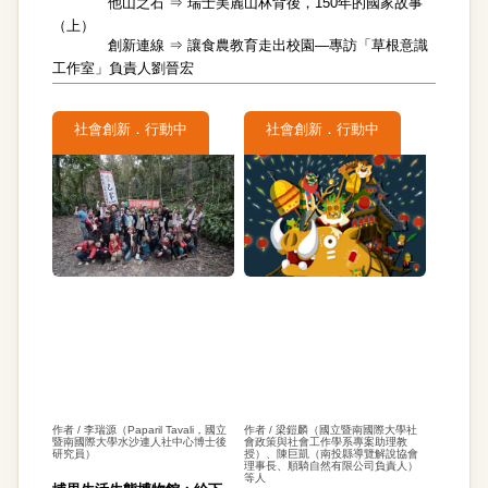
他山之石 ⇒
瑞士美麗山林背後，150年的國家故事
（上）
創新連線 ⇒
讓食農教育走出校園—專訪「草根意識
工作室」負責人劉晉宏
社會創新．行動中
社會創新．行動中
作者 / 李瑞源（Paparil Tavali，國立
作者 / 梁鎧麟（國立暨南國際大學社
暨南國際大學水沙連人社中心博士後
會政策與社會工作學系專案助理教
研究員）
授）、陳巨凱（南投縣導覽解說協會
理事長、順騎自然有限公司負責人）
等人