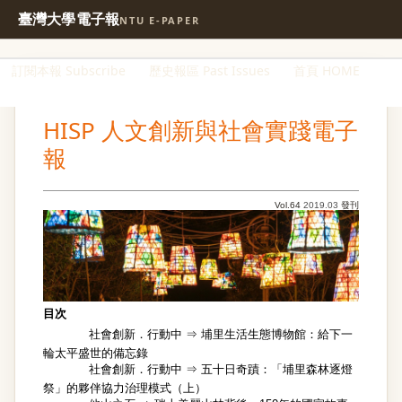
臺灣大學電子報
NTU E-PAPER
訂閱本報 Subscribe
歷史報區 Past Issues
首頁 HOME
HISP 人文創新與社會實踐電子
報
Vol.64
2019.03
發刊
目次
社會創新．行動中 ⇒
埔里生活生態博物館：給下一
輪太平盛世的備忘錄
社會創新．行動中 ⇒
五十日奇蹟：「埔里森林逐燈
祭」的夥伴協力治理模式（上）