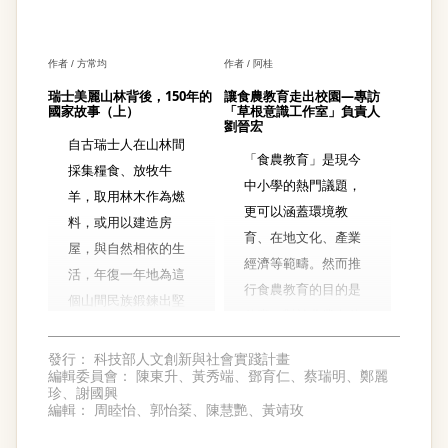
這場凝聚在地社群，
展現青年力量的活動
如何從無到有，創造
作者 / 方常均
作者 / 阿桂
「五十日奇蹟」。
瑞士美麗山林背後，150年的
讓食農教育走出校園—專訪
國家故事（上）
「草根意識工作室」負責人
劉晉宏
自古瑞士人在山林間
「食農教育」是現今
採集糧食、放牧牛
中小學的熱門議題，
羊，取用林木作為燃
更可以涵蓋環境教
料，或用以建造房
育、在地文化、產業
屋，與自然相依的生
經濟等範疇。然而推
活，年復一年地為這
行食農教育的目的是
個山間民族鍛鍊出堅
什麼？對於農業有什
忍的性格。即便今日
麼實質上的幫助？除
瑞士已經不再以農牧
發行：
科技部人文創新與社會實踐計畫
了在學校現場之外，
編輯委員會：
陳東升、黃秀端、鄧育仁、蔡瑞明、鄭麗
業為主，「與山共
珍、謝國興
社區與家庭對於食農
存」仍舊被視為民族
編輯：
周睦怡、郭怡棻、陳慧艷、黃靖玫
教育的推廣可能更為
傳承，如何維護這片
重要，民間組織也能