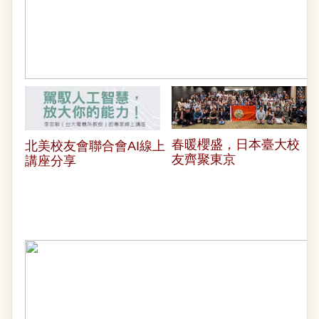
春暖櫻盛，日本臺大校
北美校友會聯合會AI線上
友齊聚東京
講座分享
E