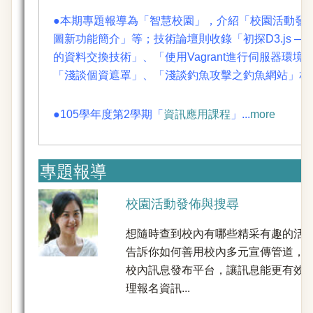
●本期專題報導為「智慧校園」，介紹「校園活動發佈
圖新功能簡介」等；技術論壇則收錄「初探D3.js ─
的資料交換技術」、「使用Vagrant進行伺服器環境部屬
「淺談個資遮罩」、「淺談釣魚攻擊之釣魚網站」相關文
●105學年度第2學期「
資訊應用課程
」...
more
專題報導
校園活動發佈與搜尋
想隨時查到校內有哪些精采有趣的活
告訴你如何善用校內多元宣傳管道，
校內訊息發布平台，讓訊息能更有效
理報名資訊...