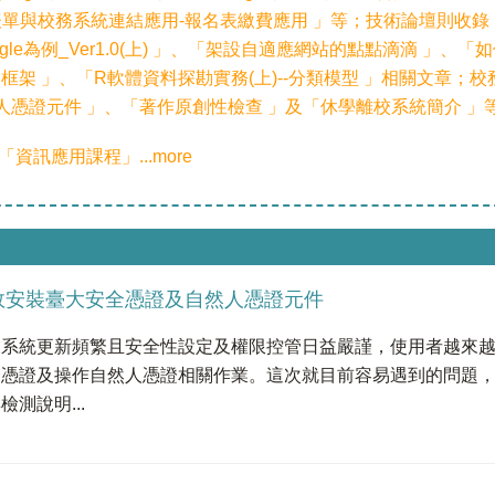
le表單與校務系統連結應用-報名表繳費應用 」等；技術論壇則收
Google為例_Ver1.0(上) 」、「架設自適應網站的點點滴滴 」、
路應用框架 」、「R軟體資料探勘實務(上)--分類模型 」相關文章；
憑證元件 」、「著作原創性檢查 」及「休學離校系統簡介 」等 .
期「資訊應用課程」
..
.more
效安裝臺大安全憑證及自然人憑證元件
業系統更新頻繁且安全性設定及權限控管日益嚴謹，使用者越來
全憑證及操作自然人憑證相關作業。這次就目前容易遇到的問題
檢測說明...