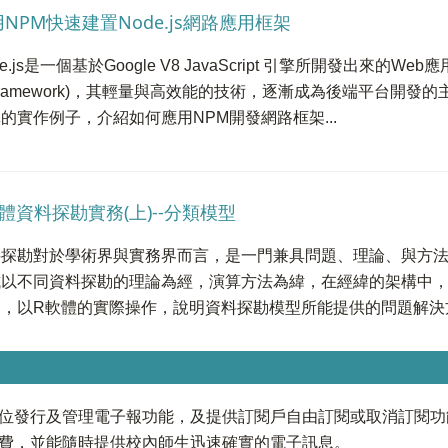
NPM快速建置Node.js網路應用框架
e.js是一個基於Google V8 JavaScript 引擎所開發出來的Web應用框
 framework)，其輕量與高效能的技術，逐漸成為後端平台開發
的實作例子，介紹如何應用NPM開發網路框架...
體資料探勘實務(上)--分類模型
料探勘對於學術界與實務界而言，是一門兼具問題、理論、與方
試以不同資料探勘的理論為經，演算方法為緯，在經緯的架構中
，以R軟體的實際操作，說明資料探勘模型所能提供的問題解決方法
位發行及管理電子報功能，及提供訂閱戶自由訂閱或取消訂閱功
費，並能隨時提供校內師生迅速確實的電子訊息。