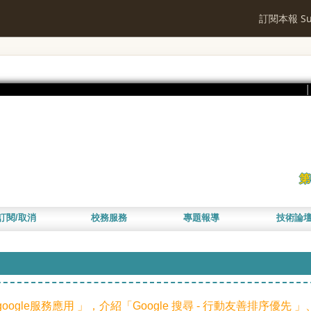
訂閱本報 Sub
第
訂閱/取消
校務服務
專題報導
技術論
ogle服務應用 」，介紹「Google 搜尋 - 行動友善排序優先 」