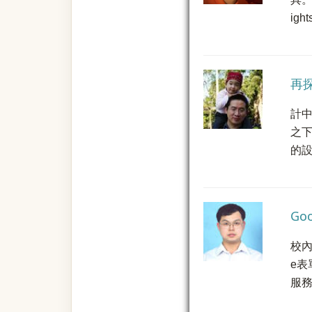
igh
再探
計中
之下
的設
G
校內
e表
服務