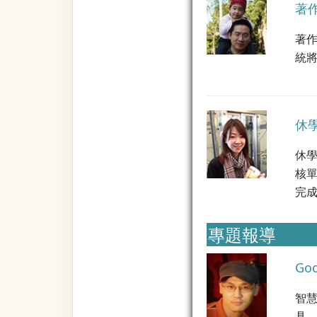
著
著
統將
休
休
核
完成
專題報導
Go
智
具。