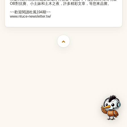
OB對抗賽、小土妹和土木之夜，許多精彩文章，等您來品嘗。
~~歡迎閱讀杜風194期~~
www.ntuce-newsletter.tw/