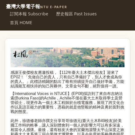
臺灣大學電子報
NTU E-PAPER
訂閱本報 Subscribe
歷史報區 Past Issues
首頁 HOME
感謝王俊傑校友應邀投稿，【112年臺大土木傑出校友】迎來了
EP02！「先做自己的貴人，只有自己準備好了，別人才會成為你
的貴人。」此標語精闢的點出了唯有持續提升自己做好準備，方能
結識能互相扶持的知己與夥伴。文章金句不斷，絕對值得一讀。
【International Voices in NTUCE】(EP08)採訪到了來自布吉納法
索(Burkina Faso)的Achille，Achille不僅在臺大土木取得學士及營
管碩士，現更作為一個土木工程師於台積電服務，展現了跨文化合
作以及語言能力的重要性，憑藉的就是他堅毅的精神及勇於面對挑
戰的態度。
此外，徐德修老師亦撰文分享哥哥徐德元(臺大土木B49校友)於美
國工作時的軼事，讓人深刻體會到一個人的影響力可以有多深遠，
相當令人感懷。最後，還有校友大會的宜蘭泡湯暨太平山深度之旅
和臺大土木系第三屆企業徵才博覽會，以及今年度的系棒傳奇明星