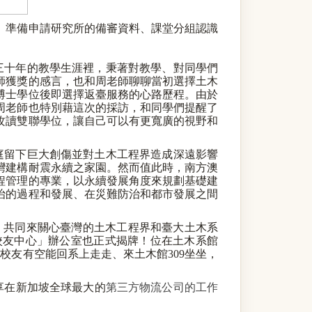
、準備申請研究所的備審資料、課堂分組認識
三十年的教學生涯裡，秉著對教學、對同學們
師獲獎的感言，也和周老師聊聊當初選擇土木
博士學位後即選擇返臺服務的心路歷程。由於
周老師也特別藉這次的採訪，和同學們提醒了
攻讀雙聯學位，
讓自己可以有更寬廣的視野和
庭留下巨大創傷並對土木工程界造成深遠影響
灣建構耐震永續之家園。
然而值此時，南方澳
程管理的專業，以永續發展角度來規劃基礎建
治的過程和發展、在災難防治和都市發展之間
，共同來關心臺灣的土木工程界和臺大土木系
校友中心」
辦公室也正式揭牌！位在土木系館
有校友有空能回系上走走、來土木館
309
坐坐，
享在新加坡全球最大的
第三方物流公司
的工作