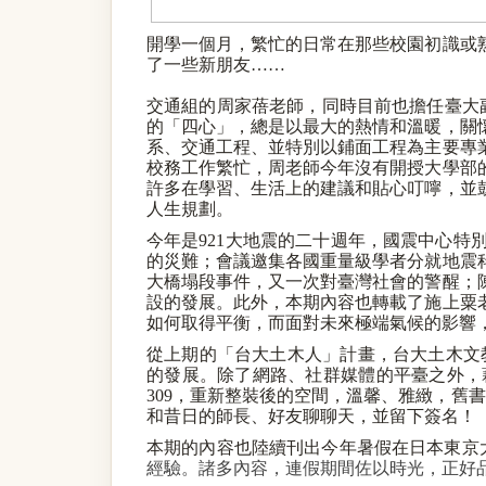
開學一個月，繁忙的日常在那些校園初識或
了一些新朋友
……
交通組的周家蓓老師，同時目前也擔任臺大
的「四心」
，
總是以最大的熱情和溫暖，關
系、交通工程、並特別以鋪面工程為主要專
校務工作繁忙，周老師今年沒有開授大學部
許多在學習、生活上的建議和貼心叮嚀，並
人生規劃。
今年是
921
大地震的二十週年，國震中心特
的災難；會議邀集各國重量級學者分就地震
大橋塌段事件，又一次對臺灣社會的警醒；
設的發展。
此外，本期內容也轉載了施上粟
如何取得平衡，而面對未來極端氣候的影響
從上期的
「台大土木人」
計畫，台大土木文
的發展。
除了網路、社群媒體的平臺之外，
309
，重新整裝後的空間，溫馨、雅緻，舊書
和昔日的師長、好友聊聊天，並留下簽名！
本期的內容也陸續刊出今年暑假在日本東京
經驗。諸多內容，連假期間佐以時光，正好