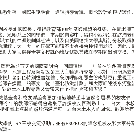
熟悉角落：國際生說明會、選課指導會議、概念設計的模型製作
副校長兼國際長，獲得教育部
108
年度師鐸獎的殊榮。在周老師
懷、勉勵系上的同學們。本期的內容中，編輯小組特別採訪周老
業領域的生涯規劃與想法，以及自美國德州大學奧斯汀分校取得
的課程，大一大二的同學可能還不太有機會接觸周老師；因此，
鼓勵大家去選擇全英文授課的班級修課
甚或在學期間出國交換、
別舉辦為期五天的國際研討會，回顧這場二十年前在許多臺灣家
科學、地震工程及防災政策三大主軸
進行交流、探討，盼能為臺
陳振川老師也特別投書媒體，急切呼籲相關主管機關更行重視工
老師在媒體上的專文，從「臺北防洪計劃」
和大家細述淡水河整
，對於土木工程專業又會帶來什麼樣的挑戰和省思？
教基金會
和校友聯誼會更加積極地希望串連起各屆
/
界的校友們
藉今年的教師節感餐會邀集了許多校友回到系上，「台大土木
櫃和牆上裱裝的照片滿滿是每一屆台大土木人的回憶。歡迎所
大學的
TSA
三校交流活動，並有
B99/R03
的韓念祖校友和大家分
品讀～