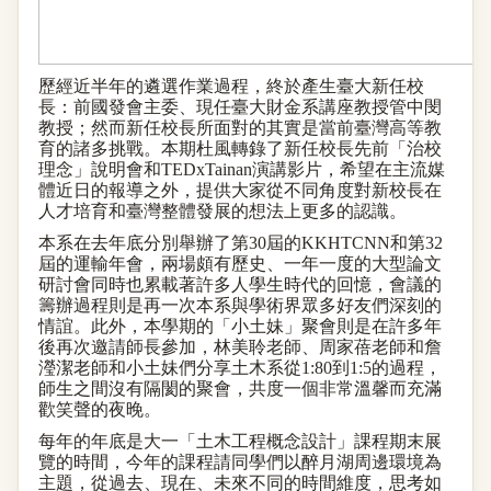
歷經近半年的遴選作業過程，終於產生臺大新任校
長：前國發會主委、現任臺大財金系講座教授管中閔
教授；然而新任校長所面對的其實是當前臺灣高等教
育的諸多挑戰。本期杜風轉錄了新任校長先前
「治校
理念」說明會和
TEDxTainan
演講影片，希望在主流媒
體近日的報導之外，提供大家從不同角度對新校長在
人才培育和臺灣整體發展的想法上更多的認識。
本系在去年底分別舉辦了第
30
屆的
KKHTCNN
和第
32
屆的運輸年會，兩場頗有歷史、一年一度的大型論文
研討會同時也累載著許多人學生時代的回憶，會議的
籌辦過程則是再一次本系與學術界眾多好友們深刻的
情誼。此外，本學期的「小土妹」聚會則是在許多年
後再次邀請師長參加，林美聆老師、周家蓓老師和詹
瀅潔老師和小土妹們分享土木系從
1:80
到
1:5
的過程，
師生之間沒有隔閡的聚會，共度一個非常溫馨而充滿
歡笑聲的夜晚。
每年的年底是大一「土木工程概念設計」課程期末展
覽的時間，今年的課程請同學們以醉月湖周邊環境為
主題，從過去、現在、未來不同的時間維度，思考如