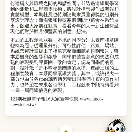
何建構人與環境之間的和諧空間，並透過這學期學習
到的測量和工程圖學技術，將設計構想製作成海報和
實體模型。本期杜風也特別請期末展覽得獎的組別分
享設計理念；而海報和模型寒假期間也還會在系館展
出，歡迎大家前往觀賞，看看今年的大一新生如何呈
現他們對於醉月湖豐富的創意、想法。
本屆的工程創意競賽，本系的同學分別以臺南和基隆
輕軌為題，從運量分析、可行性評估、路線、場站、
系統營運計畫提出了相當完整而細膩的規劃報告，獲
本屆競賽的金獎和銀獎。同學們饒富創意的想法和成
熟的表現受到評審團一致的肯定，認為同學們的規
劃、設計幾乎是不輸專業團隊的水準。連續三屆的工
程創意競賽，本系同學屢獲大獎，其中，或許很大一
部分也由於各
stone
課程所累積出同學們扎實的實作能
力，也希望在未來各種學術、工程競賽中能持續看到
一屆一屆同學優秀的表現。
121
期杜風電子報祝大家
新年快樂
www.ntuce-
newsletter.tw/