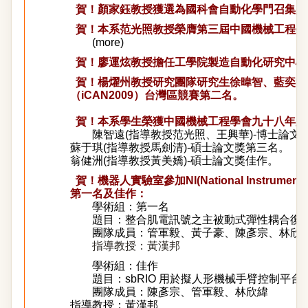
賀！顏家鈺教授獲選為國科會自動化學門召集人
賀！本系范光照教授榮膺第三屆中國機械工程學會
(
more
)
賀！廖運炫教授擔任工學院製造自動化研究中心
賀！楊燿州教授研究團隊研究生徐暐智、藍奕中
（iCAN2009）台灣區競賽第二名。
賀！
本系學生榮獲中國機械工程學會九十八年度
陳智遠(指導教授范光照、王興華)-博士論文
蘇于琪(指導教授馬劍清)-碩士論文獎第三名。
翁健洲(指導教授黃美嬌)-碩士論文獎佳作。
賀！
機器人實驗室參加NI(National Instr
第一名及佳作：
學術組：第一名
題目：整合肌電訊號之主被動式彈性耦合復健
團隊成員：管軍毅、黃子豪、陳彥宗、林欣
指導教授：黃漢邦
學術組：佳作
題目：
sbRIO 用於擬人形機械手臂控制平台
團隊成員：
陳彥宗、管軍毅、林欣緯
指導教授：黃漢邦