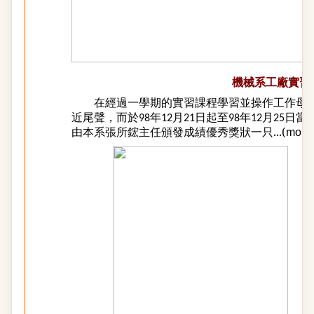
機械系工廠實習
在經過一學期的實習課程學習並操作工作母
近尾聲，而於
年
月
日起至
年
月
日當
98
12
21
98
12
25
由本系張所鋐主任頒發成績優秀獎狀一只...(
more