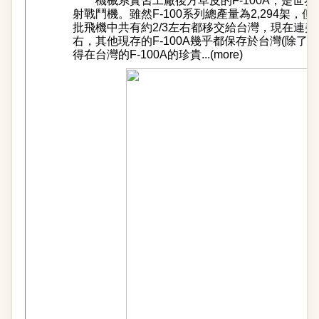
機械系實習工廠後方草皮的
F-100A
，是世界
射戰鬥機。雖然
F-100
系列總產量為
2,294
架，但
批飛機中共有約
2/3
左右都移交給台灣，現在連美
右，其他現存的
F-100A
幾乎都保存於台灣
(
除了一
得在台灣的
F-100A
的珍貴...(
more
)