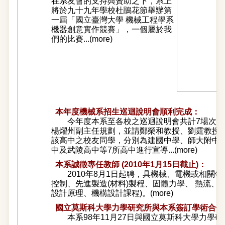
在系友會的支持與贊助之下，系上
將於九十九年學校杜鵑花節舉辦第
一屆「國立臺灣大學 機械工程學系
機器創意實作競賽」
，一個屬於我
們的比賽
...
(
more
)
本年度機械系招生巡迴說明會順利完成：
今年度本系至各校之巡迴說明會共計7場次，人數
楊燿州副主任規劃，並請鄭榮和教授、劉霆教授
該高中之校友同學，分別為建國中學、師大附中
中及武陵高中等7所高中進行宣導...(
more
)
本系誠徵專任教師 (2010年1月15日截止)：
2010年8月1日起聘，具機械、電機或相關
控制、先進製造(材料)製程、固體力學、 熱流、
設計原理、機構設計課程)。(
more
)
國立莫斯科大學力學研究所與本系簽訂學術合作
本系98年11月27日與國立莫斯科大學力學研究