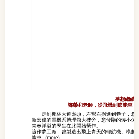
夢想繼續
鄭榮和老師，從飛機到節能車，
走到椰林大道盡頭，左彎右拐進到巷子，忽見
新宏偉的電機系博理館大樓旁，愈發顯的矮小侷
青春洋溢的學生在此開始勞作。
這作夢工廠，曾製造出飛上青天的輕航機、橫越
能車...(
more
)