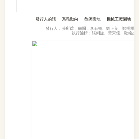
發行人的話
系務動向
教師園地
機械工廠園地
發行人：張所鋐，
顧問：李石頓、劉正良、鄭明權，
執行編輯：張俐旋
、黃宋儒、歐峻