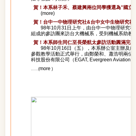
賀！
本系林子禾、蔡建興兩位同學獲選為"國立臺
(
more
)
賀！台中一中物理研究社&台中女中生物研究社
98年10月31日上午，由台中一中物理研究
組成的參訪團來訪台大機械系，受到機械系助教群及
賀！本系師生同仁至長榮航太參訪活動圓滿完成
98年10月16日（五），本系辦公室主辦及
參觀教學活動正式舉行，由鄭榮和、蕭浩明兩位
科技股份有限公司（EGAT, Evergreen Aviation Tech
more
......(
)