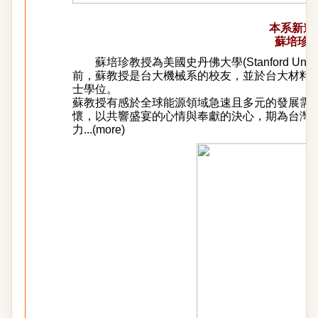
本系新進
蘇培珍
蘇培珍教授為美國史丹佛大學(Stanford Univ
前，蘇教授是台大機械系的校友，並於台大材料
士學位。
蘇教授有感於全球能源領域急速且多元的發展需
懷，以共響盛宴的心情與奉獻的決心，期為台灣
力...(
more
)