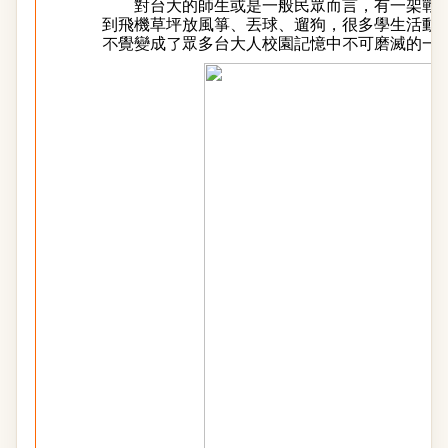
對台大的師生或是一般民眾而言，有一架戰鬥
到飛機草坪放風箏、丟球、遛狗，很多學生活動也選
不覺變成了眾多台大人校園記憶中不可磨滅的一部份.