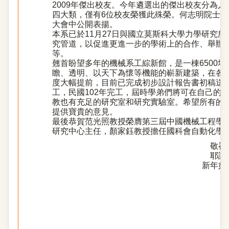
2009年傑出校友。今年遴選出的傑出校友分為
四大類，僅有6位校友榮獲此殊榮。何志明院士榮
大會中公開表揚。
本系已於11月27日與國立莫斯科大學力學研究
究管道，以促進更進一步的學術上的合作、舉辦
等。
翹首盼望多年的機械系工綜新館，是一棟6500
瞻、透明、以天下為懷等機能的嶄新建築，在各
度大幅提前，目前已完成初步設計報告書初稿送審
工，民國102年完工，屆時學弟們將可在自己的
教也有充足的研究室和研究實驗室。希望所有的
提供寶貴的意見。
最後恭賀范光照教授榮膺第三屆中國機械工程學
研究中心主任，顏家鈺教授擔任國科會自動化學
敬祝
耶誕
新年如