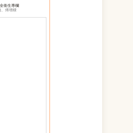
全衛生專欄
嬌、傅增棣