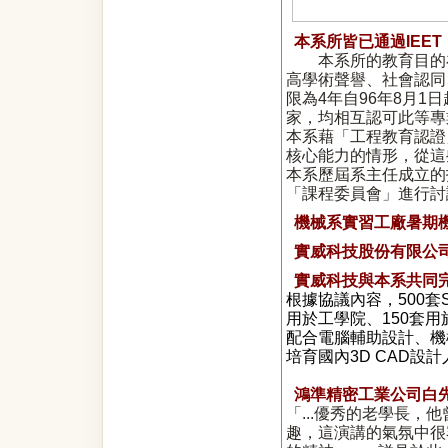
本系所皆已通過IEE
本系所的教育目的在
高學術聲譽、社會認同
限為4年自96年8月1日起
家，均相互認可此等專
本系藉「工程教育認證
核心能力的情形，從這
本系歷屆系主任成立的
「課程委員會」進行討
機械系實習工廠暑期
實威科技股份有限公司
實威科技與本系共同完成
根據協議內容，500套S
用於工學院、150套
配合電腦輔助設計、機
培育國內3D CAD設計人
鴻準精密工業公司白先
「...優秀的老學長，
趣，這演講的氣氛中很