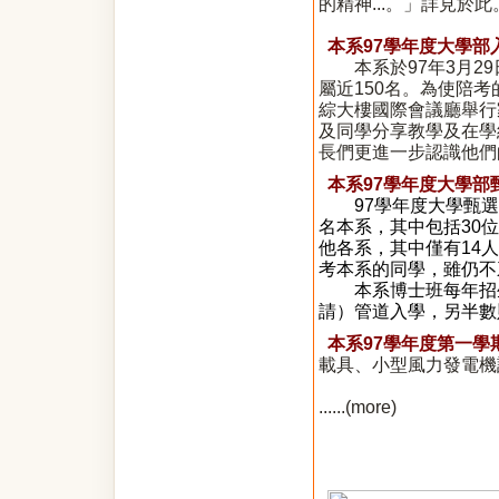
的精神...。」
詳見於此
本系97學年度大學部
本系於97年3月29
屬近150名。為使陪
綜大樓國際會議廳舉行
及同學分享教學及在學
長們更進一步認識他們
本系
97學年度大學
97學年度大學甄
名本系，其中包括30
他各系，其中僅有14
考本系的同學，雖仍不
本系博士班每年招
請）管道入學，另半數
本系97學年度第一學
載具
、
小型風力發電機
......(
more
)