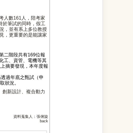
人數161人，陪考家
特於筆試的同時，假工
況，並有系上多位教授
見，更重要的是能讓家
第二階段共有169位報
、化工、資管、電機等其
以上摘要發現，本年度報
係透過年底之甄試（申
取狀況
。
、
創新設計
、
複合動力
資料蒐集人：張俐旋
back