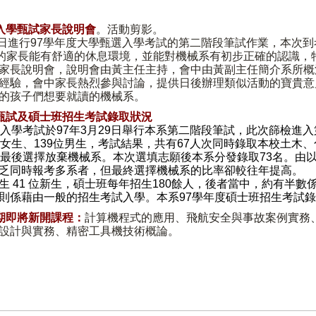
。
入學甄試家長說明會
。
活動剪影
。
日進行97學年度大學甄選入學考試的第二階段筆試作業，本次到考
考的家長能有舒適的休息環境，並能對機械系有初步正確的認識，
家長說明會，說明會由黃主任主持，會中由黃副主任簡介系所概
經驗，會中家長熱烈參與討論，提供日後辦理類似活動的寶貴意
的孩子們想要就讀的機械系。
部甄試及碩士班招生考試錄取狀況
選入學考試於97年3月29日舉行本系第二階段筆試，此次篩檢進入
位女生、139位男生，考試結果，共有67人次同時錄取本校土木
人最後選擇放棄機械系。本次選填志願後本系分發錄取73名。由
乏同時報考多系者，但最終選擇機械系的比率卻較往年提高。
生 41 位新生，碩士班每年招生180餘人，後者當中，約有半數
則係藉由一般的招生考試入學。本系97學年度碩士班招生考試
錄
期即將新開課程：
計算機程式的應用
、
飛航安全與事故案例實務
設計與實務
、
精密工具機技術概論
。