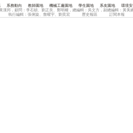
話
系務動向
教師園地
機械工廠園地
學生園地
系友園地
環境安
黃漢邦，
顧問：李石頓、劉正良、鄭明權，總編輯：吳文方，副總編輯：黃美
執行編輯：張俐旋
、詹曜宇、
劉奕宏
歷史報區
訂閱本報