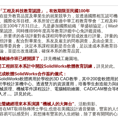
T「工程及科技教育認證」，有效期限至民國100年
提升教育品質及畢業生的就業競爭力，並透過國際相互認可機
、國際化等目標。本系所皆已通過中華工程教育學會「工程及科
至100年7月31日止。凡是參加國際組織「華盛頓協定」( Washingt
業認證。同時獲得98年度高等教育評鑑中心免評鑑資格。
」所要求的各項評量對各課程同學的學習成效進行評量。評量的
些評量，配合對畢業生、系友及雇主的問卷調查，及由企業主、
指導委員會，決定本系課程規劃是否合適，足以達成本系教育目
論，並提出改進建議，確保本系的教育品質。
機械操作班已經開課了，
詳見機械工廠園地
。
工程師至本系計中開設SolidWorks軟體教育訓練，
詳見於此
。
軟體SolidWorks合作簽約儀式：
olidWorks軟體將用於學校的3D CAD教學，其中200套軟體
用於學校計算機中心。透過雙方的資源運用，培養學生創造能力與
械原理、機械零件課程設計、電腦輔助繪圖、CAD/CAM整合
才...。
詳見於此
。
聲總經理來本系演講 "機械人的大舞台"
。
活動剪影
。
他曾在MIT取得熱傳博士學位,也曾在美國設計過音樂聽，豐富的
容易可以感受到，若想擁有豐富的人生經驗，除了要有開闊的心