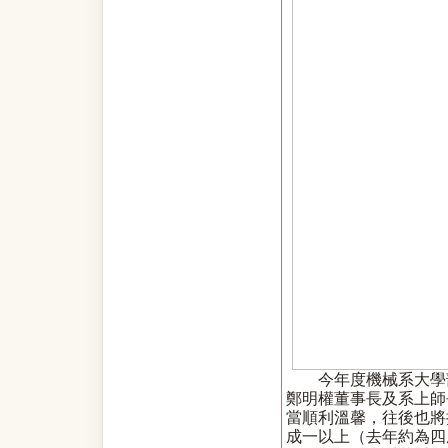
今年度機械系大學
鄭明權董事長及系上師
當順利溫馨，往後也將
成一以上（去年約為四