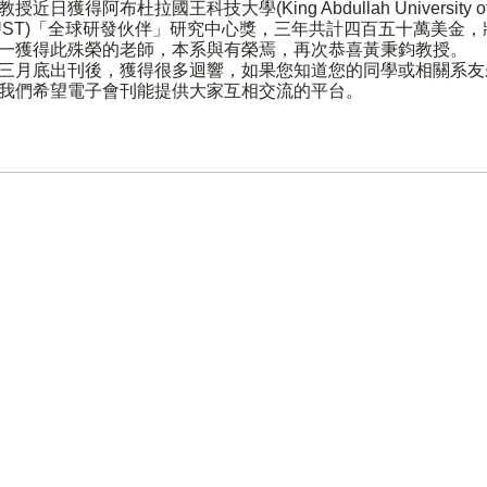
獲得阿布杜拉國王科技大學(King Abdullah University of S
簡稱KAUST)「全球研發伙伴」研究中心獎，三年共計四百五十萬美
一獲得此殊榮的老師，本系與有榮焉，再次恭喜黃秉鈞教授。
三月底出刊後，獲得很多迴響，如果您知道您的同學或相關系友
我們希望電子會刊能提供大家互相交流的平台。