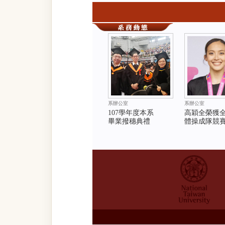
系辦公室
系辦公室
107學年度本系
高穎全榮獲
畢業撥穗典禮
體操成隊競