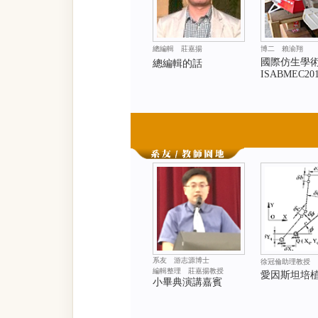
總編輯 莊嘉揚
博二 賴渝翔
國際仿生學
總編輯的話
ISABMEC20
系友 游志源博士
徐冠倫助理教授
編輯整理 莊嘉揚教授
愛因斯坦培植計
小畢典演講嘉賓