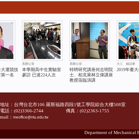
系辦公室
系辦公室
大三 鍾詔東
全大運競技
本學期高中生實驗室
特聘研究講座何志明院
2019年臺
賽第一名
參訪 已達224人次
士、柏克萊林立偉講座
教授蒞臨演講
地址：台灣台北市106 羅斯福路四段1號工學院綜合大樓508室
電話：(02)3366-2744 傳真：(02)2363-1755
mail：
meoffice@ntu.edu.tw
Department of Mechanical E