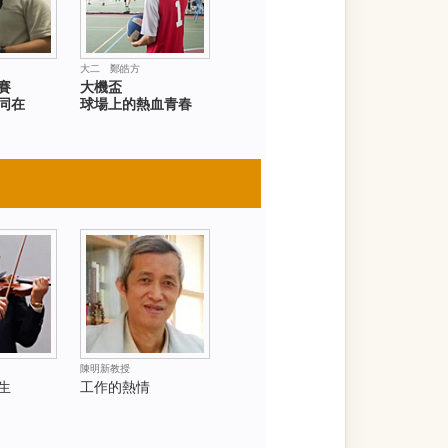
大二 鄭皓方
比賽
大機盃
同在
球場上的熱血青春
陳明新教授
生
工作的熱情