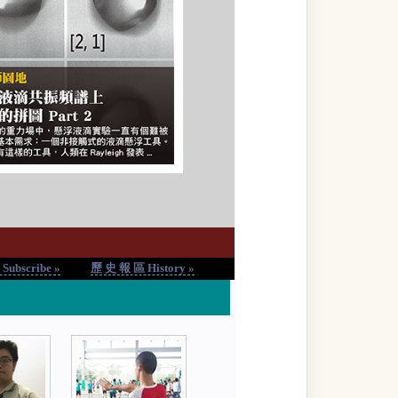
ubscribe »
歷 史 報 區 History »