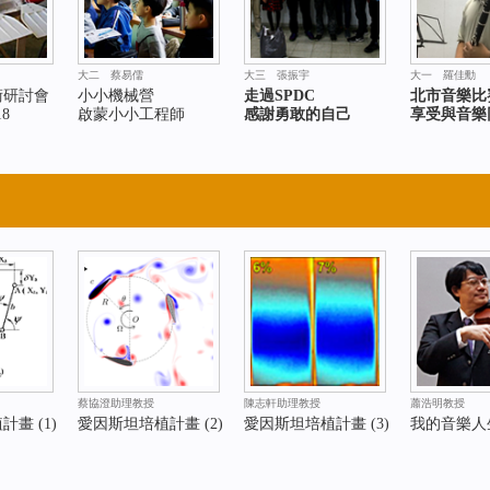
大二 蔡易儒
大三 張振宇
大一 羅佳勳
術研討會
小小機械營
走過SPDC
北市音樂
18
啟蒙小小工程師
感謝勇敢的自己
享受與音樂
蔡協澄助理教授
陳志軒助理教授
蕭浩明教授
畫 (1)
愛因斯坦培植計畫 (2)
愛因斯坦培植計畫 (3)
我的音樂人