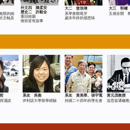
外文四 陳柔安
大二 曾浩瑋
大三 郭權
歷史二 許毅全
無限的細
系學會辦尾牙
五感全開 
重回校園
於主軸及
歲末年終的感恩味
俯拾皆有故事
哲
系友 吳衡
系友 黃美翠、張宇寬
黃元茂教授
得淺談
伊利諾大學留學經驗
持續二十四年的導生會
追思翁通楹教