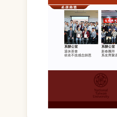
系辦公室
系辦公室
退休茶會
新春團拜
依依不捨感念師恩
系友齊聚