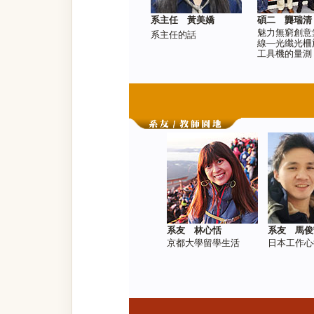
系主任 黃美嬌
碩二 龔瑞清
魅力無窮創意
系主任的話
線—光纖光柵
工具機的量測
系友 林心恬
系友 馬俊
京都大學留學生活
日本工作心