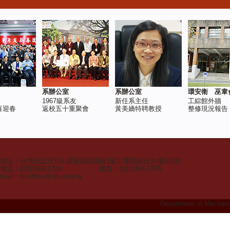
系辦公室
系辦公室
環安衛 巫韋
1967級系友
新任系主任
工綜館外牆
喜迎春
返校五十重聚會
黃美嬌特聘教授
整修現況報告
地址：台灣台北市106 羅斯福路四段1號工學院綜合大樓508室
電話：(02)3366-2744 傳真：(02)2363-1755
mail：
meoffice@ntu.edu.tw
Department of Mechanic