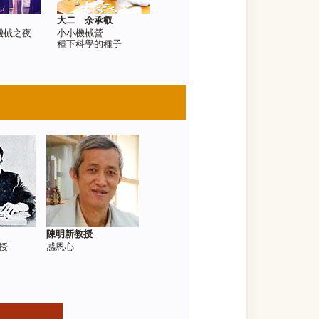
大二 余承叡
機械之夜
小小機械營
種下科學的種子
陳明新教授
授
感恩心