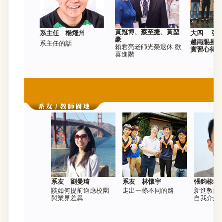
黃冠博、蔡至捷、黃堃
系主任 楊燿州
大四 張
豪
越南賜昱
系主任的話
賴君亮老師光榮退休 歡
實習心得
喜進階
系友 劉曼琦
系友 林懷宇
張鈞棣教
談如何提前適應校園
走出一條不同的路
新進教師
與業界差異
自我介紹