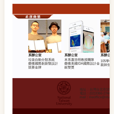
系辦公室
系辦公室
系辦公室
垃圾自動分類系統
本系蕭浩明教授團隊
105學
榮獲國際創新暨設計
榮獲美國IDA國際設計金
親師生座
競賽金牌
銀雙獎
地址：台灣台北市106
電話：(02)3366-27
mail：
meoffice@ntu.ed