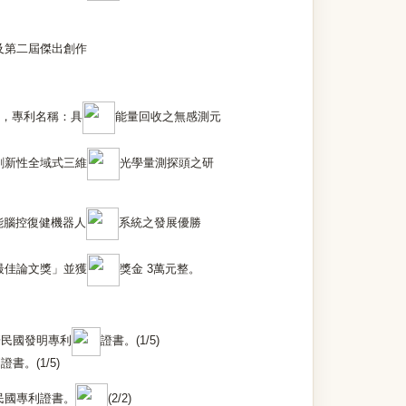
及第二屆傑出創作
），專利名稱：具
能量回收之無感測元
創新性全域式三維
光學量測探頭之研
能腦控復健機器人
系統之發展優勝
最佳論文獎」並獲
獎金 3萬元整。
華民國發明專利
證書。(1/5)
。(1/5)
民國專利證書。
(2/2)