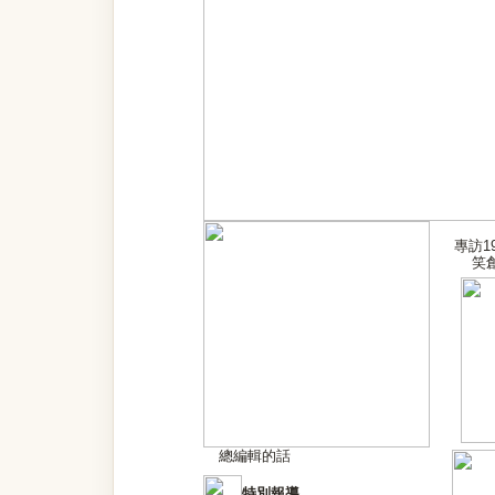
專訪1
笑
總編輯的話
特別報導