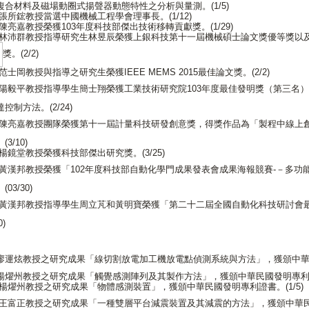
複合材料及磁場動圈式揚聲器動態特性之分析與量測。(1/5)
張所鋐教授當選中國機械工程學會理事長。(1/12)
陳亮嘉教授榮獲103年度科技部傑出技術移轉貢獻獎。(1/29)
林沛群教授指導研究生林昱辰榮獲上銀科技第十一屆機械碩士論文獎優等獎以
獎。(2/2)
范士岡教授與指導之研究生榮獲IEEE MEMS 2015最佳論文獎。(2/2)
陽毅平教授指導學生簡士翔榮獲工業技術研究院103年度最佳發明獎（第三名
控制方法。(2/24)
陳亮嘉教授團隊榮獲第十一屆計量科技研發創意獎，得獎作品為「製程中線上
3/10)
楊鏡堂教授榮獲科技部傑出研究獎。(3/25)
黃漢邦教授榮獲「102年度科技部自動化學門成果發表會成果海報競賽-－多功
03/30)
黃漢邦教授指導學生周立芃和黃明寶榮獲「第二十二屆全國自動化科技研討會
0)
廖運炫教授之研究成果「線切割放電加工機放電點偵測系統與方法」，獲頒中
楊燿州教授之研究成果「觸覺感測陣列及其製作方法」，獲頒中華民國發明專利證書
楊燿州教授之研究成果「物體感測裝置」，獲頒中華民國發明專利證書。(1/5)
王富正教授之研究成果「一種雙層平台減震裝置及其減震的方法」，獲頒中華