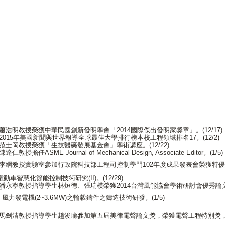
蕭浩明教授榮獲中華民國創新發明學會「2014國際傑出發明家獎章」。(12/17)
2015年美國新聞與世界報導全球最佳大學排行榜本校工程領域排名17。(12/2)
范士岡教授榮獲「生技醫藥發展基金會」學術講座。(12/22)
陳達仁教授擔任ASME Journal of Mechanical Design, Associate Editor。(1/5)
李綱教授實驗室參加行政院科技部工程司控制學門102年度成果發表會榮獲特
動車智慧化節能控制技術研究(II)。(12/29)
潘永寧教授指導學生林烜德、張瑞模榮獲2014台灣風能協會學術研討會優秀論
風力發電機(2~3.6MW)之輪轂鑄件之鑄造技術研發。(1/5)
馬劍清教授指導學生趙浚瑜參加第五屆美律電聲論文獎，榮獲電聲工程特別獎