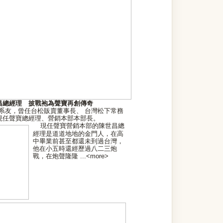
昌總經理 披戰袍為聲寶再創傳奇
級系友，曾任台松販賣董事長、 台灣松下常務
現任聲寶總經理、營銷本部本部長。
現任聲寶營銷本部的陳世昌總
經理是道道地地的金門人，在高
中畢業前甚至都還未到過台灣，
他在小五時還經歷過八二三炮
戰，在炮聲隆隆
...<
more
>