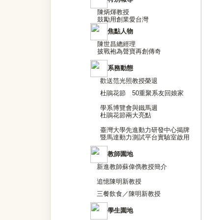
陳炳煇教授
鼓勵用創業愛台灣
焦點人物
陳世昌總經理
披戰袍為聲寶再創傳奇
系務動態
歡送范光照教授榮退
杜鵑花節 50重聚系友回娘家
學系博覽會與鐵馬週
杜鵑花節兩大亮點
臺灣大學先進動力研發中心揭牌
暨馬達動力測試平台實驗室啟用
教師園地
新進教師蘇偉儁教授簡介
追憶陳明新教授
三餐飲食／陳明新教授
學生園地