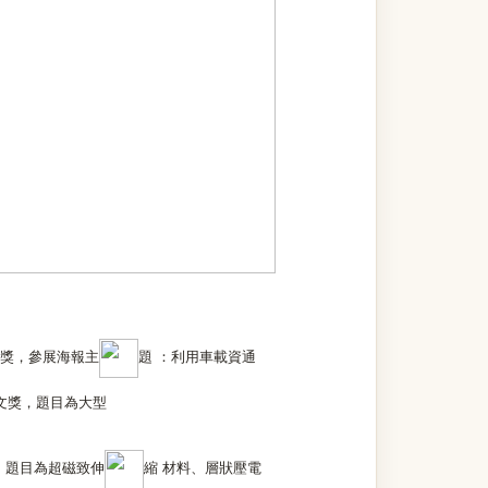
優獎，參展海報主
題 ：利用車載資通
文獎，題目為大型
，題目為超磁致伸
縮 材料、層狀壓電