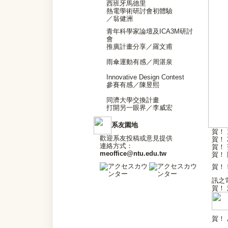
西班牙馬德里
熱電學術研討會初體驗
／翁健洲
青年科學家論壇及ICA3M研討
會
推廣計畫分享／羅文甫
雨傘運動有感／周湛泉
Innovative Design Contest
參賽有感／陳昱熙
同濟大學交換計畫
打開另一眼界／李威宏
系友園地
賀！
歡迎系友投稿或意見提供
賀！
連絡方式：
賀！
meoffice@ntu.edu.tw
賀！
賀！
訊之電
賀！
賀！