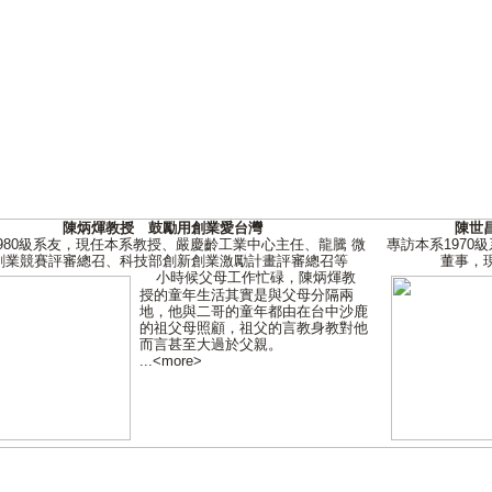
陳炳煇教授 鼓勵用創業愛台灣
陳世
980級系友，現任本系教授、嚴慶齡工業中心主任、龍騰 微
專訪本系1970
創業競賽評審總召、科技部創新創業激勵計畫評審總召等
董事，
小時候父母工作忙碌，陳炳煇教
授的童年生活其實是與父母分隔兩
地，他與二哥的童年都由在台中沙鹿
的祖父母照顧，祖父的言教身教對他
而言甚至大過於父親。
...
<
more
>