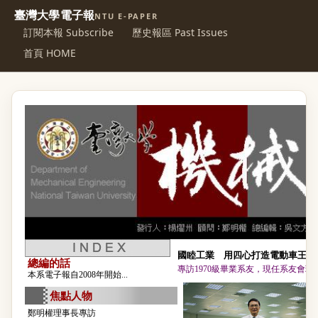
臺灣大學電子報
NTU E-PAPER
訂閱本報 Subscribe
歷史報區 Past Issues
首頁 HOME
國睦工業 用四心打造電動車王國
總編的話
專訪1970級畢業系友，現任系友會
本系電子報自2008年開始...
焦點人物
鄭明權理事長專訪