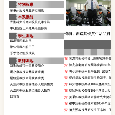
特別報導
黃秉鈞教授及其研究團隊
本系動態
香港科大首席副校長史維來訪
中研院院士朱兆凡蒞臨參訪
殘弱，創造其優質生活品質。
學生園地
鐵馬週回顧心得
那些舊機在的日子
系學會功能及成員
賀!
黃漢邦教授指導...榮獲智慧型機器人產
教師園地
賀!
陳亮嘉老師研究團隊獲得101年
新進教師范士岡教授簡介
賀!
馬小康教授率領學生劉...榮獲2012年
馬小康教授東元競賽獲獎
賀!
楊鏡堂教授率領學生徐靖雯、陳崧昇、呂
楊鏡堂教授東元競賽獲獎
黃漢邦教授全國機器人競賽獲獎
賀!
林沛群教授榮獲101年度吳大猷先生紀
黃漢邦教授服務型機器人獲獎
賀!
孫珍理教授榮獲101年度吳大猷先生紀
回首頁↑
賀!
黃秉鈞教授榮獲宗倬章先生奬座。(8
賀!
楊申語教授榮獲本校100學年度優良導
賀!
范光照教授及研究生王志雄、王綜