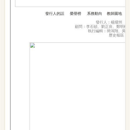
發行人的話
榮譽榜
系務動向
教師園地
學
發行人：楊燿州 總
顧問：李石頓、劉正良、鄭明權
執行編輯：簡鴻翔
、吳季
歷史報區