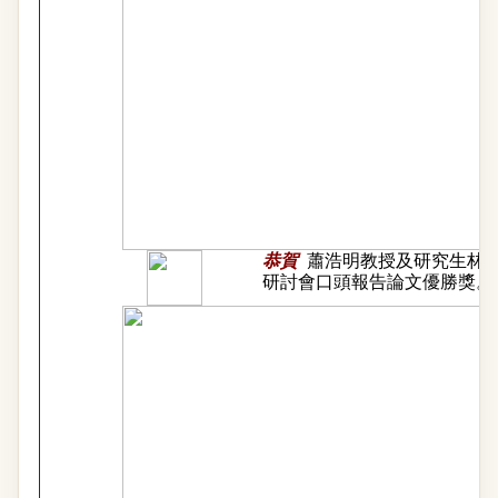
恭賀
蕭浩明教授及研究生林千
研討會口頭報告論文優勝獎。