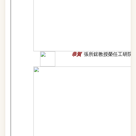
恭賀
張所鋐教授榮任工研院