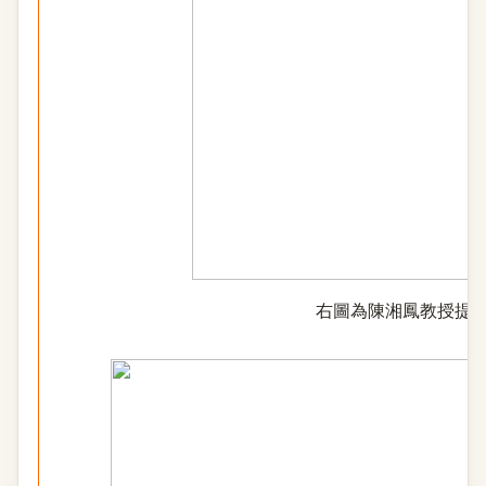
右圖為陳湘鳳教授提