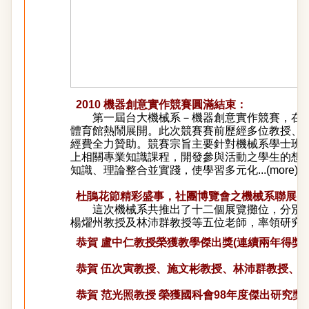
2010 機器創意實作競賽圓滿結束
：
第一屆台大機械系－機器創意實作競賽，在20
體育館熱鬧展開。此次競賽賽前歷經多位教授、
經費全力贊助。競賽宗旨主要針對機械系學士班
上相關專業知識課程，開發參與活動之學生的想
知識、理論整合並實踐，使學習多元化
...(
more
)
杜鵑花節精彩盛事，
社團博覽會之機械系聯展：
這次機械系共推出了十二個展覽攤位，分別
楊燿州教授及林沛群教授等五位老師，率領研究團隊
恭賀 盧中仁教授榮獲教學傑出獎(連續兩年得獎)
恭賀
伍次寅教授、施文彬教授、林沛群教授、
恭賀 范光照教授 榮獲國科會98年度傑出研究獎 