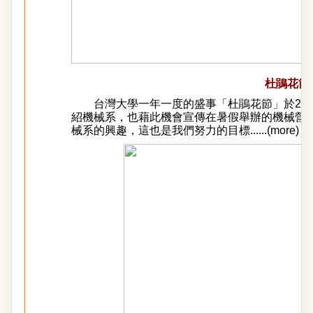
杜鵑花節
台灣大學一年一度的盛事「杜鵑花節」於20
紹機械系，也藉此機會宣傳在暑假舉辦的機械營
械系的興趣，這也是我們努力的目標...
...(
more
)