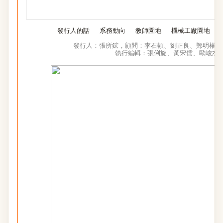
發行人的話
系務動向
教師園地
機械工廠園地
發行人：張所鋐，
顧問：李石頓、劉正良、鄭明權，
執行編輯：張俐旋
、黃宋儒、歐峻