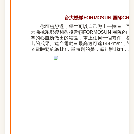
台大機械
FORMOSUN
團隊
GRE
你可曾想過，學生可以自己做出一輛車，而且
大機械系鄭榮和教授帶領FORMOSUN 團隊的
年的心血所做出的結晶，車上任何一個零件，都
出的成果。這台電動車最高速可達144km/hr，巡航
充電時間約為1hr，最特別的是，每行駛1km，只需要消