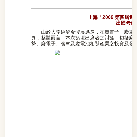
上海「2009 第四屆
出國考察
由於大陸經濟金發展迅速，在廢電子、廢車
異，整體而言，本次論壇出席者之討論，包括廢
勢、廢電子、廢車及廢電池相關產業之投資及發