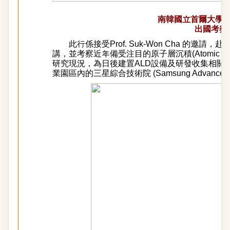
南韓國立首爾大學
出國考察
此行係接受Prof. Suk-Won Cha 的邀請，赴南韓首爾
講，並考察近年備受注目的原子層沉積(Atomic Layer
研究現況，為日後建置ALD設備及研發收集相關
業園區內的三星綜合技術院 (Samsung Advanced Institu