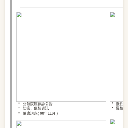
公館院區停診公告
慢性腎
防疫、疫情資訊
慢性腎
健康講座( 98年11月 )
+ 詳細內容