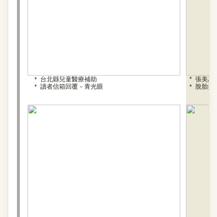
台北縣兒童醫療補助
張美惠
讀者信箱回覆－青光眼
脫胎換
+ 詳細內容