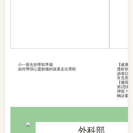
小一新生的學前準備
【健康營
如何帶領心靈創傷的孩童走出黑暗
透析病友
讀者Q&A
常見用藥
【優質安
第1型糖
擇呢？
轉診案例
外科部