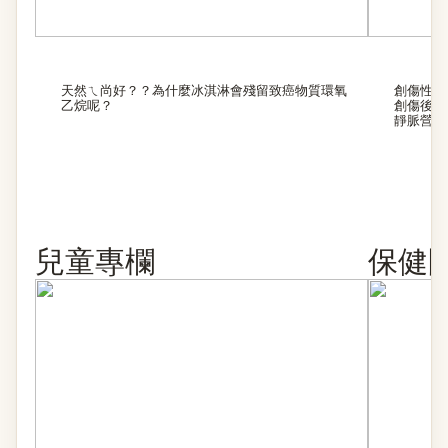
天然ㄟ尚好？？為什麼冰淇淋會殘留致癌物質環氧
創傷性腹
乙烷呢？
創傷後壓
靜脈營養
兒童專欄
保健