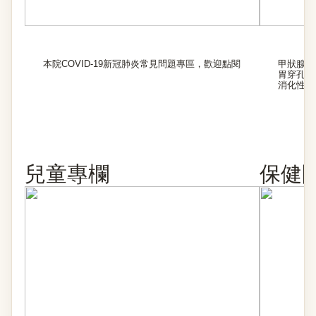
本院COVID-19新冠肺炎常見問題專區，歡迎點閱
甲狀腺瘤
胃穿孔
消化性潰
兒童專欄
保健