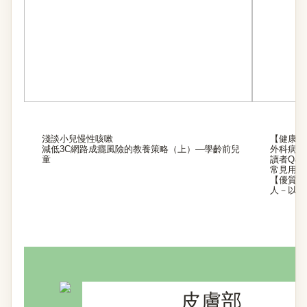
淺談小兒慢性咳嗽
【健康營
減低3C網路成癮風險的教養策略（上）—學齡前兒
外科病人
童
讀者Q&A
常見用藥
【優質安
人－以女
皮膚部