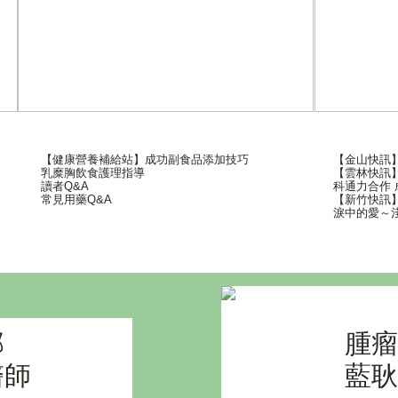
【健康營養補給站】成功副食品添加技巧
【金山快訊
乳糜胸飲食護理指導
【雲林快訊
讀者Q&A
科通力合作
常見用藥Q&A
【新竹快訊
淚中的愛～
部
腫瘤
醫師
藍耿