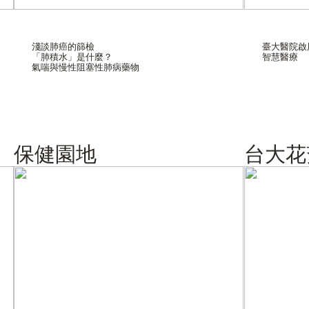
淺談肺癌的篩檢
臺大醫院啟用
「肺積水」是什麼？
智慧醫療
氣喘與慢性阻塞性肺病藥物
保健園地
台大花