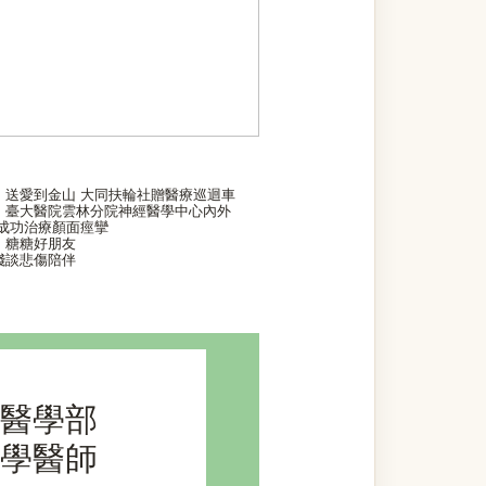
】送愛到金山 大同扶輪社贈醫療巡迴車
】臺大醫院雲林分院神經醫學中心內外
 成功治療顏面痙攣
】糖糖好朋友
淺談悲傷陪伴
醫學部
學醫師