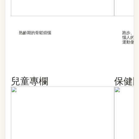
熟齡期的骨鬆煩惱
跑步、登
惱人的肌
運動傷害
兒童專欄
保健