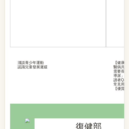
淺談青少年運動
【健康營
認識兒童發展遲緩
醫病共享
需要長期
導尿」？
讀者Q&A
常見用藥
【優質安
復健部