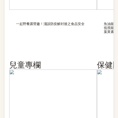
一起野餐露營趣！淺談防疫解封後之食品安全
魚油能幫
低視能復
葉黃素
兒童專欄
保健