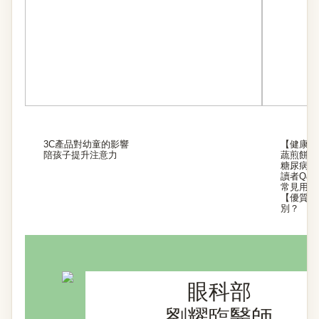
3C產品對幼童的影響
【健康營
陪孩子提升注意力
蔬煎餅
糖尿病視
讀者Q&A
常見用藥
【優質安
別？
眼科部
劉耀臨醫師