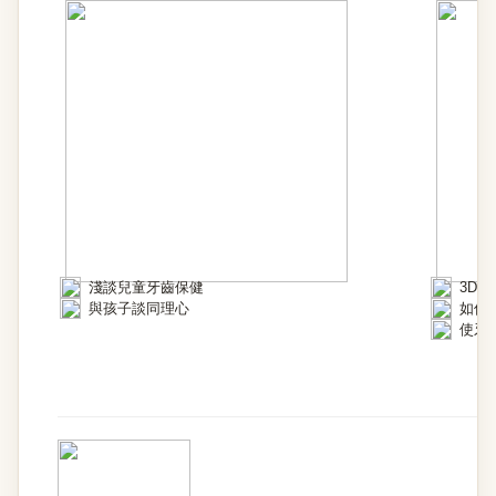
淺談兒童牙齒保健
3D
與孩子談同理心
如何
使牙