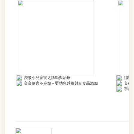
淺談小兒癲癇之診斷與治療
認識
寶寶健康不麻煩－嬰幼兒營養與副食品添加
良好
手術