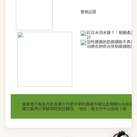
發燒話題
紅豆水消水腫？！相關產品
討
惡性腫瘤的肋膜擴散不再是絕
治療在肺癌合併肋膜擴散的
:::
健康電子報各內容及圖片均受中華民國著作權法及相關法令保護
國立臺灣大學醫學院附設醫院 地址：臺北市中山南路７號 電話：(02