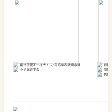
兩邊蛋蛋不一樣大！--小兒疝氣和陰囊水腫
靜悄
小兒尿道下裂
膀胱
男性