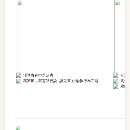
淺談青春痘之治療
別讓
我不壞，我有話要說--談兒童的情緒/行為問題
高危
水痘