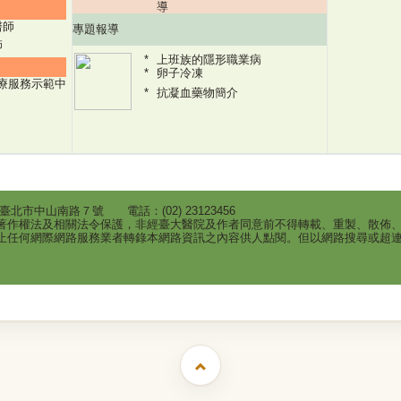
導
醫師
專題報導
師
上班族的隱形職業病
卵子冷凍
療服務示範中
抗凝血藥物簡介
市中山南路７號 電話：(02) 23123456
著作權法及相關法令保護，非經臺大醫院及作者同意前不得轉載、重製、散佈
止任何網際網路服務業者轉錄本網路資訊之內容供人點閱。但以網路搜尋或超