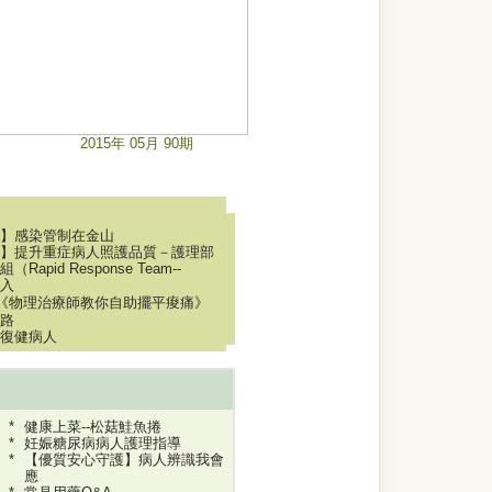
2015年 05月 90期
】感染管制在金山
】提升重症病人照護品質－護理部
Rapid Response Team--
導入
-《物理治療師教你自助擺平痠痛》
路
復健病人
健康上菜--松菇鮭魚捲
妊娠糖尿病病人護理指導
【優質安心守護】病人辨識我會
應