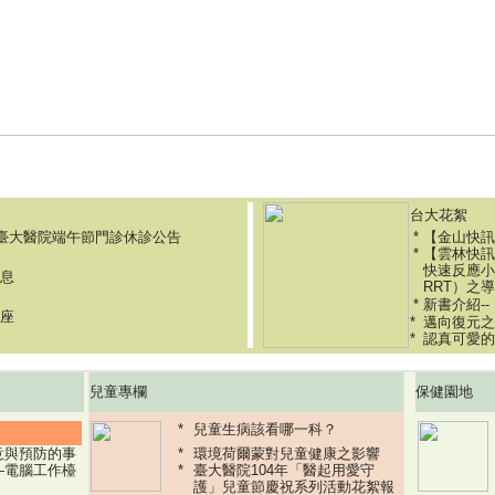
題報導
|
保健園地
|
台大花絮
|
兒童專欄
|
前期內容
台大花絮
年臺大醫院端午節門診休診公告
【金山快訊
【雲林快訊
快速反應小組（
息
RRT）之
新書介紹-
座
邁向復元之
認真可愛的
兒童專欄
保健園地
兒童生病該看哪一科？
意與預防的事
環境荷爾蒙對兒童健康之影響
—電腦工作檯
臺大醫院104年「醫起用愛守
護」兒童節慶祝系列活動花絮報