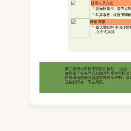
醫事人員介紹
腫瘤醫學部--陳偉武
耳鼻喉部--林哲儀醫
醫療團隊
臺大醫院兒少保護醫
心正式揭牌
國立臺灣大學醫學院附設醫院 地址：臺北
健康電子報各內容及圖片均受中華民國
醫療機構際網路資訊管理辦法聲明：禁
直接點閱者，不在此限。