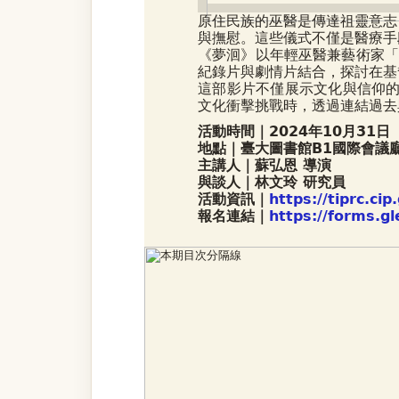
原住民族的巫醫是傳達祖靈意志
與撫慰。這些儀式不僅是醫療手
《夢洄》以年輕巫醫兼藝術家「
紀錄片與劇情片結合，探討在基
這部影片不僅展示文化與信仰的
文化衝擊挑戰時，透過連結過去
活動時間｜2024年10月31日
地點｜臺大圖書館B1國際會議
主講人｜蘇弘恩 導演
與談人｜林文玲 研究員
活動資訊｜
https://tiprc.ci
報名連結｜
https://forms.