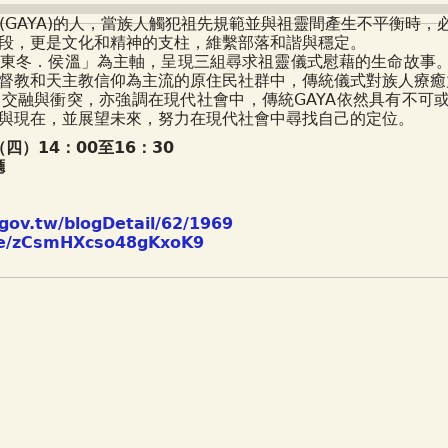
(GAYA)的人，當族人觸犯祖先規範並與祖靈間產生不平衡時
段，更是文化和精神的支柱，維繫部落和諧與穩定。
東冬．侯溫」為主軸，呈現三組尋求祖靈儀式慰藉的生命故事
督教和天主教信仰為主流的原住民社群中，傳統儀式對族人療癒
交融與衝突，亦強調在現代社會中，傳統GAYA依然具有不可
與現在，並展望未來，努力在現代社會中尋找自己的定位。
（四）14：00至16：30
廳
p.gov.tw/blogDetail/62/1969
gle/zCsmHXcso48gKxoK9