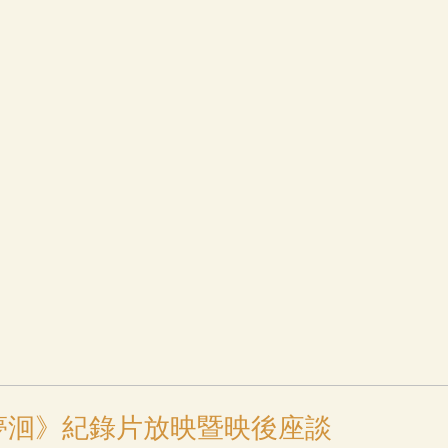
夢洄》紀錄片放映暨映後座談