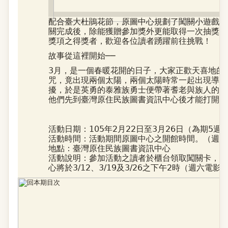
配合臺大杜鵑花節，原圖中心規劃了闖關小遊戲來
關完成後，除能獲贈參加獎外更能取得一次抽獎機
獎項之得獎者，歡迎各位讀者踴躍前往挑戰！
故事從這裡開始──
3月，是一個春暖花開的日子，大家正歡天喜地的
咒，竟出現兩個太陽，兩個太陽時常一起出現導致
擾，於是英勇的泰雅族勇士便帶著耆老與族人的期
他們先到臺灣原住民族圖書資訊中心後才能打開，
活動日期：105年2月22日至3月26日（為期5週
活動時間：活動期間原圖中心之開館時間。（週一到週五：
地點：臺灣原住民族圖書資訊中心
活動說明：參加活動之讀者於櫃台領取闖關卡，並
心將於3/12、3/19及3/26之下午2時（週六電