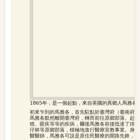
1865年，是一個起點，來自英國的異鄉人馬雅各
初來乍到的馬雅各，首先駐點於臺灣府（臺南府城
馬雅各黯然離開臺灣府，轉而前往原鄉部落。起初
燒、眼疾等等的疾病，爾後馬雅各前後抵達了排灣
仔林等原鄉部落，積極地進行醫療宣教事業。身為
醫醫師，馬雅各可說是原住民醫療的開路先鋒，也