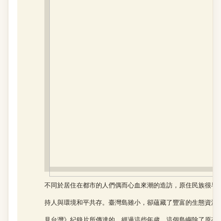
不同於居住在都市的人們偶而心血來潮的造訪，原住民族很早
持人與環境和平共存。臺灣島雖小，卻蘊藏了豐富的生態資源
見台灣》紀錄片所傳達的，經過這些年歲，這個島嶼除了原有