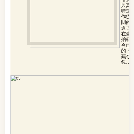
與真
特邀
作從
間的
過去
在臺
拍範
今已
的：
蕪存
鏡…