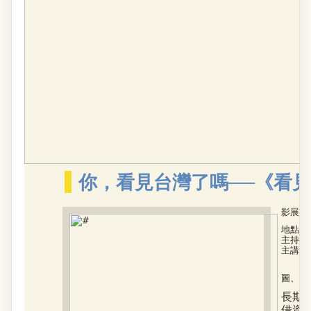
你，看見台灣了嗎──《看
影展暨
地點︱
主持人
主講人
圖、文
長期
借資