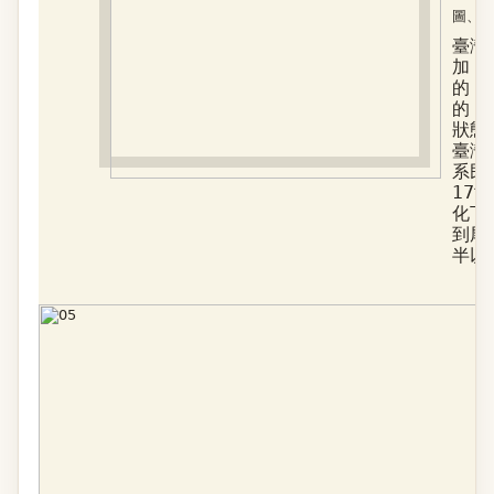
圖、
臺灣
加，
的，
的，
狀態
臺灣
系民
17
化下
到尾
半以