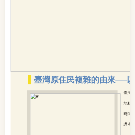
臺灣原住民複雜的由來──
臺灣原
地點 
時間 ?
講者 