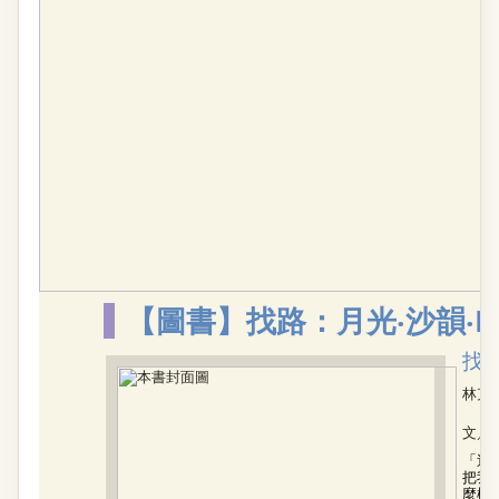
【圖書】找路：月光‧沙韻‧Kl
找路
林克孝
文／
「這
把我
麼樣