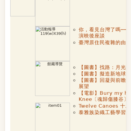
你，看見台灣了嗎──
演映後座談
臺灣原住民複雜的由來
【圖書】找路：月光‧沙韻
【圖書】擬造新地球─
【圖書】回凝與前瞻：
展望
【電影】Bury my hea
Knee〔魂歸傷膝谷〕
Twelve Canoes 
泰雅族染織工藝學習