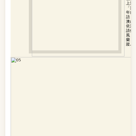
上這
「莎
年前
語：
澳山
依法
請他
風，
蘭，
蹤…