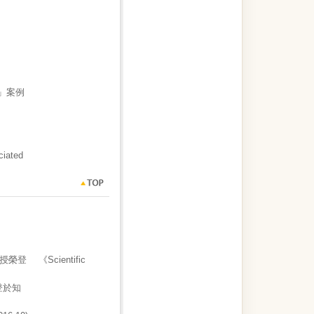
」案
例
ated
《Scientific
登於知