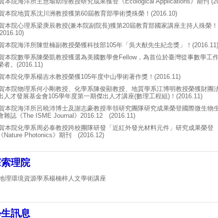
賀本院海洋所王慧瑜助理教授研究成果獲登《Ecological Applications》期刊
(2
賀本院地質系沈川洲教授獲第60屆教育部學術獎殊榮！(2016.10)
賀本院心理系梁庚辰教授(兼本院副院長)獲第20屆教育部國家講座主持人殊榮！
(2016.10)
賀本院海洋所陳世楠副教授榮獲科技部105年「吳大猷先生紀念獎」！(2016.11
賀本院數學系陳榮凱教授獲選為美國數學會Fellow，為首位於臺灣從事數學工
榮者。(2016.11)
賀本院化學系楊吉水教授榮獲105年度中山學術著作獎！(2016.11)
賀本院物理系何小剛教授、化學系陳俊顯教授、地質學系江博明教授榮獲財團
出人才發展基金會105學年度第一期傑出人才講座(數理工程組)！(2016.11)
賀本院海洋所呂曉沛博士及謝志豪教授率領研究團隊研究成果榮登國際微生物
會雜誌《The ISME Journal》2016.12 (2016.11)
賀本院化學系周必泰教授跨校團隊研發「近紅外發光材料元件」研究成果榮登
《Nature
Photonics》期刊 (2016.12)
探索理院
地理環境資源學系楊楠梓人文學術講座
學生訊息