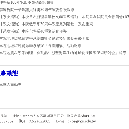
理學院105年第四季會議綜合報導
李遠哲院士榮獲諾貝爾獎30週年演說會後報導
【系友活動】本校首次辦理畢業校友60重聚活動－本院系友與院長合影留念(105.11
【系友活動】本院數學系70周年系慶系列活動－系友重聚
【系友活動】本院化學系40重聚活動報導
本院地理環境資源學系姜蘭虹名譽教授新書發表會側寫
本院地理環境資源學系舉辦「野臺開講」活動
報導
本院地質科學系辦理「有孔蟲生態暨海洋生物地球化學國際學術研討會」
報導
人事動態
本季人事動態