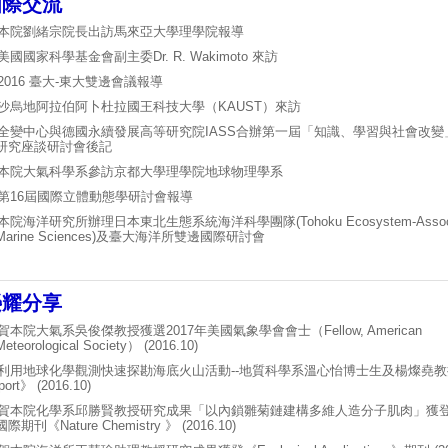
國際交流
本院劉緒宗院長出訪馬來亞大學理學院報導
美國國家科學基金會副主委Dr. R. Wakimoto 來訪
2016 臺大-東大雙邊會議報導
沙烏地阿拉伯阿卜杜拉國王科技大學（KAUST）來訪
全變中心與德國永續發展高等研究院IASS合辦第一屆「知識、學習與社會改變
研
究
座談研討會後記
本院大氣科學系參訪京都大學理學院地球物理學系
第16屆國際立體動態學研討會報導
本院海洋研究所辦理日本東北生態系統海洋科學團隊(Tohoku Ecosystem-Associ
Marine Sciences)及臺大海洋所雙邊國際研討會
榮耀分享
賀本院大氣系吳俊傑教授獲選2017年美國氣象學會會士（Fellow, American
Meteorological
Society） (2016.10)
利用地球化學觀測快速探勘海底火山活動--地質科學系溫心怡博士生及楊燦堯教授榮登 
port》 (2016.10)
賀本院化學系邱勝賢教授研究成果「以內鎖雛菊鏈建構多維人造分子肌肉」獲
際期刊《Nature Chemistry 》 (2016.10)