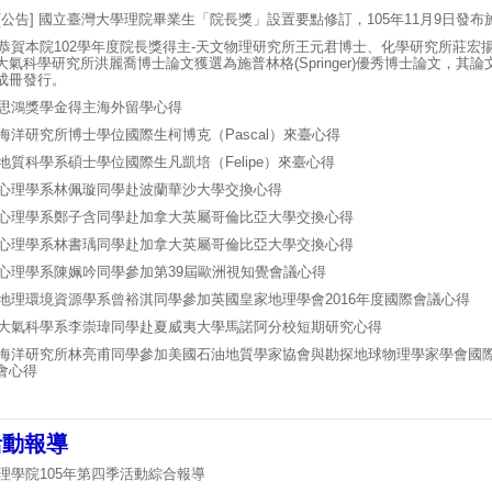
[公告] 國立臺灣大學理院畢業生「院長獎」設置要點修訂，105年11月9日發布
恭賀本院102學年度院長獎得主-天文物理研究所王元君博士、化學研究所莊宏
大氣科學研究所洪麗喬博士論文獲選為施普林格(Springer)優秀博士論文，其論
成
冊發行。
思鴻獎學金得主海外留學心得
海洋研究所博士學位國際生柯博克（Pascal）來臺心得
地質科學系碩士學位國際生凡凱培（Felipe）來臺心得
心理學系林佩璇同學赴波蘭華沙大學交換心得
心理學系鄭子含同學赴加拿大英屬哥倫比亞大學交換心得
心理學系林書瑀同學赴加拿大英屬哥倫比亞大學交換心得
心理學系陳姵吟同學參加第39屆歐洲視知覺會議心得
地理環境資源學系曾裕淇同學參加英國皇家地理學會2016年度國際會議心得
大氣科學系李崇瑋同學赴夏威夷大學馬諾阿分校短期研究心得
海洋研究所林亮甫同學參加美國石油地質學家協會與勘探地球物理學家學會國
會心得
活動報導
理學院105年第四季活動綜合報導