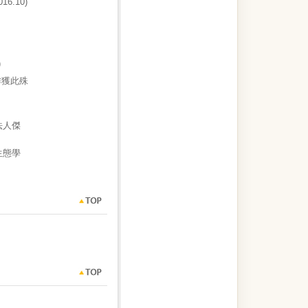
016.10)
)
作獲此殊
法人傑
生態學