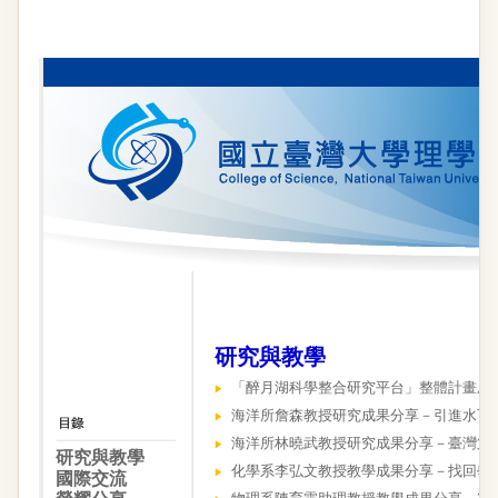
研究與教學
「醉月湖科學整合研究平台」整體計畫成
海洋所詹森教授研究成果分享－
引進水下滑
海洋所林曉武教授研究成果分享－
臺灣第
研究與教學
化學系李弘文教授教學成果分享－
找回學
國際交流