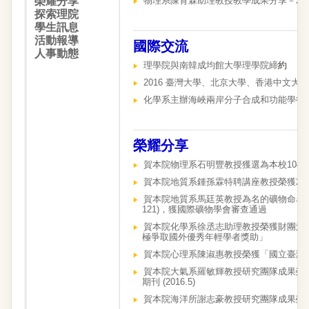
榮耀分享
物理系陳育霖助理教授教學成果分享－20
探索理院
學生訊息
活動報導
國際交流
人事動態
理學院與南韓成均館大學理學院締
約
2016 臺灣大學、北京大學、香港中文
化學系主辦海峽兩岸分子合成和功能學術
榮耀分享
賀本院物理系石明豐教授獲選為本校104
賀本院地質系鍾孫霖特聘講座教授榮獲2016地球化
賀本院地質系馬廷英教授為名的礦物命名「馬廷英-雪
121)，獲國際礦物學會審查通過
賀本院化學系徐丞志助理教授榮獲財團法人
極爭取國外優秀年輕學者獎助」
賀本院心理系陳淑惠教授榮獲「國立臺灣大學1
賀本院大氣系羅敏輝教授研究團隊成果榮登 《自然氣
期
刊 (2016.5)
賀本院海洋所謝志豪教授研究團隊成果榮登 《生態學