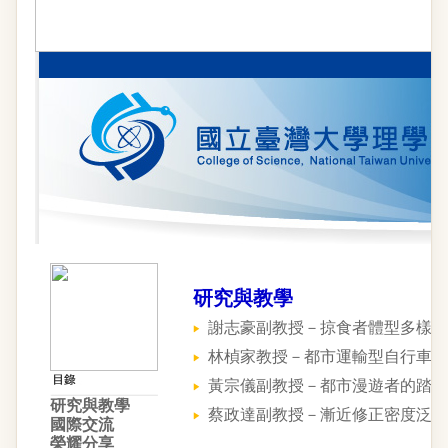
研究與教學
謝志豪副教授－掠食者體型多樣性
林楨家教授－都市運輸型自行車道
黃宗儀副教授－都市漫遊者的踏察
研究與教學
蔡政達副教授－漸近修正密度泛函
國際交流
榮耀分享