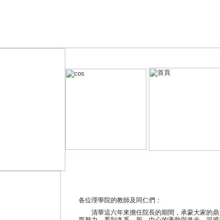
各位理學院的教師及同仁們：
清華這六年來擔任院長的期間，承蒙大家的鼎
而努力，看到各系、所、中心的蓬勃與進步，深感