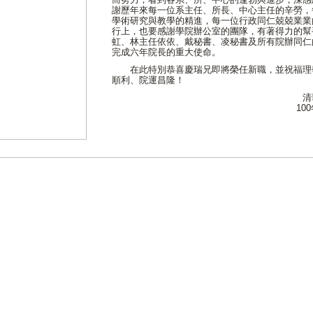
謝歷年來每一位系主任、所長、中心主任的辛勞，
學術研究與教學的精進，每一位行政同仁兢兢業業
行上，也要感謝學院辦公室的團隊，有著得力的幫
虹、林主任依依、戴秘書、凌秘書及所有院辦同仁
完成六年院長的重大使命。
在此特別恭喜慶瑞兄即將榮任新職，並祝福理
順利、院運昌隆！
清華 謹
100年6月2