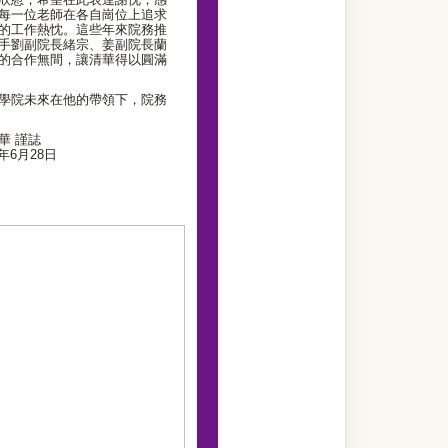
每一位老師在各自崗位上追求
的工作熱忱。這些年來院務推
手劉副院長緒宗、姜副院長蘭
的合作無間，讓清華得以圓滿
學院未來在他的帶領下，院務
誌
8日