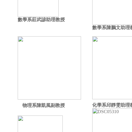
數學系莊武諺助理教授
數學系
陳鵬文助理
化學系邱靜雯助理
物理系陳凱風副教授