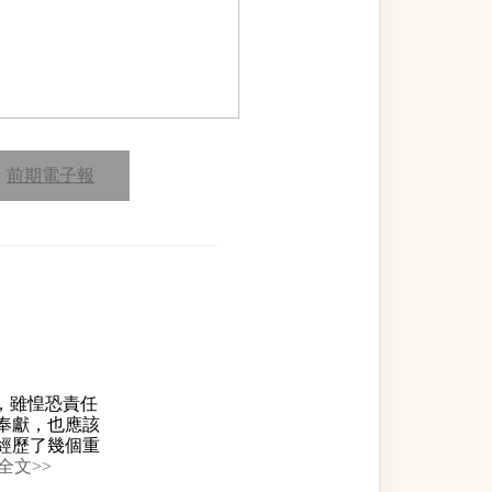
前期電子報
，雖惶恐責任
奉獻，也應該
經歷了幾個重
全文>>