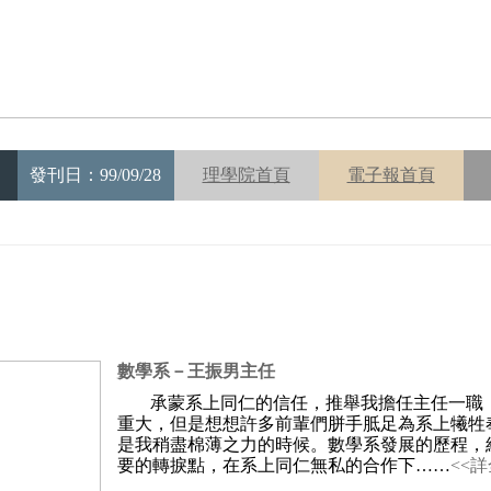
發刊日：99/09/28
理學院首頁
電子報首頁
數學系－王振男主任
承蒙系上同仁的信任，推舉我擔任主任一職
重大，但是想想許多前輩們胼手胝足為系上犧牲
是我稍盡棉薄之力的時候。數學系發展的歷程，
要的轉捩點，在系上同仁無私的合作下……
<<詳