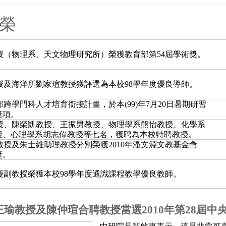
榮
（物理系、天文物理研究所）榮獲教育部第54屆學術獎。
及海洋所劉家瑄教授獲評選為本校98學年度優良導師。
跨學門科人才培育銜接計畫，於本(99)年7月20日暑期研習
獎項。
授、陳榮凱教授、王振男教授、物理學系熊怡教授、化學系
、心理學系胡志偉教授等七名，獲聘為本校特聘教授。
授及朱士維助理教授分別榮獲2010年潘文淵文教基金會
獎。
副教授榮獲本校98學年度通識課程教學優良教師。
瑜教授及陳仲瑄合聘教授當選2010年第28屆中