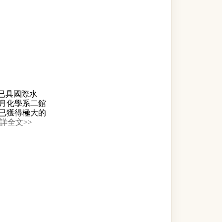
已具國際水
月化學系二館
已獲得極大的
<詳全文>>