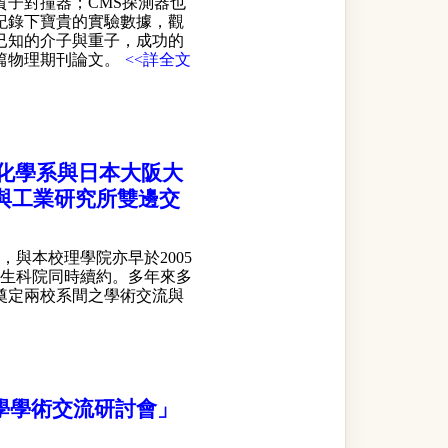
質子對撞器；CMS探測器也
紀錄下寶貴的實驗數據，觀
已知的介子與重子，成功的
篇物理期刊論文。
<<詳全文
化學系與日本大阪大
與工業研究所雙邊交
，與本校理學院亦早於2005
年與生科院同時續約。多年來多
奠定兩校系間之學術交流與
學學術交流研討會」