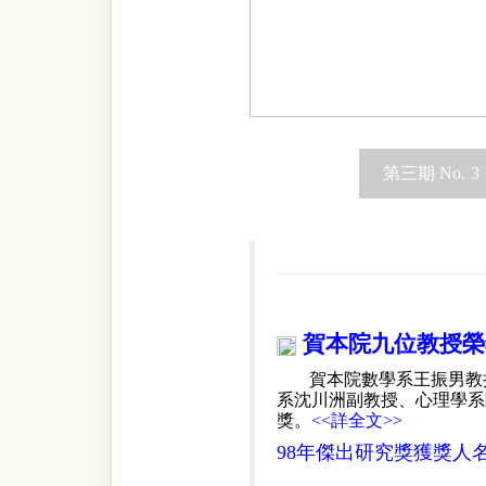
第三期 No. 3
賀本院九位教授榮
賀本院數學系王振男教
系沈川洲副教授、心理學系
獎。
<<詳全文>>
98年傑出研究獎獲獎人名單