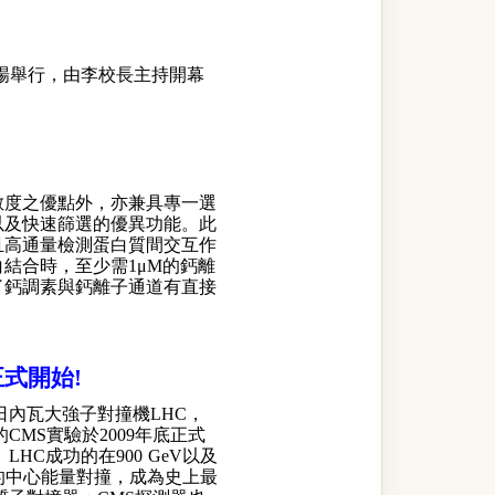
動場舉行，由李校長主持開幕
敏度之優點外，亦兼具專一選
以及快速篩選的優異功能。此
且高通量檢測蛋白質間交互作
結合時，至少需1μM的鈣離
了鈣調素與鈣離子通道有直接
式開始!
日內瓦大強子對撞機LHC，
CMS實驗於2009年底正式
LHC成功的在900 GeV以及
TeV的中心能量對撞，成為史上最