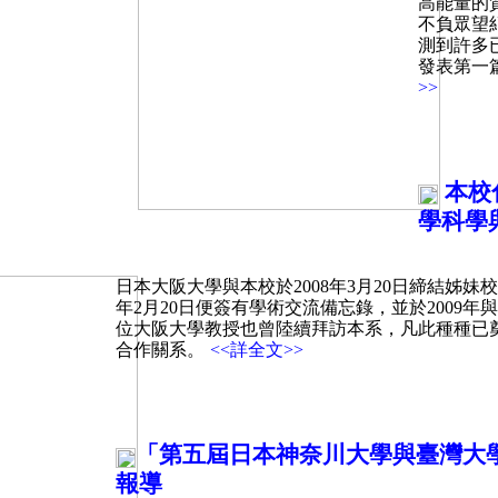
高能量的
不負眾望
測到許多
發表第一
>>
本校
學科學
日本大阪大學與本校於2008年3月20日締結姊妹校
年2月20日便簽有學術交流備忘錄，並於2009
位大阪大學教授也曾陸續拜訪本系，凡此種種已
合作關系。
<<詳全文>>
「第五屆日本神奈川大學與臺灣大
報導