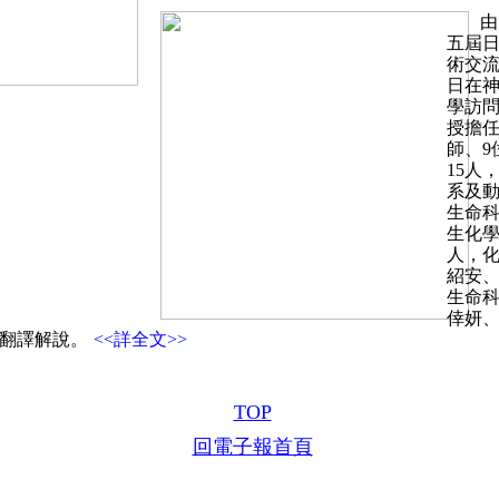
由
五屆
術交流
日在
學訪
授擔任
師、9
15人
系及
生命
生化
人，
紹安
生命
倖妍
團翻譯解說。
<<詳全文>>
TOP
回電子報首頁