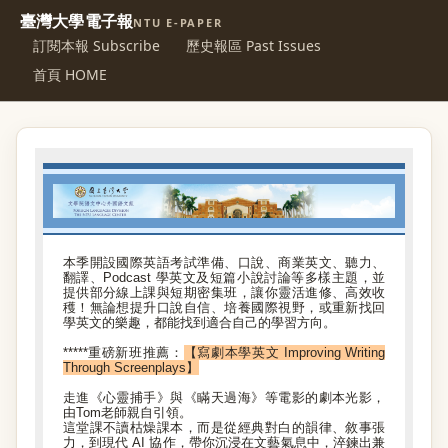
臺灣大學電子報
NTU E-PAPER
訂閱本報 Subscribe
歷史報區 Past Issues
首頁 HOME
本季開設國際英語考試準備、口說、商業英文、聽力、
翻譯、Podcast 學英文及短篇小說討論等多樣主題，並
提供部分線上課與短期密集班，讓你靈活進修、高效收
穫！無論想提升口說自信、培養國際視野，或重新找回
學英文的樂趣，都能找到適合自己的學習方向。
*****重磅新班推薦：
【寫劇本學英文 Improving Writing
Through Screenplays】
走進《心靈捕手》與《瞞天過海》等電影的劇本光影，
由Tom老師親自引領。
這堂課不讀枯燥課本，而是從經典對白的韻律、敘事張
力，到現代 AI 協作，帶你沉浸在文藝氣息中，淬鍊出兼