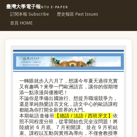
臺灣大學電子報
NTU E-PAPER
訂閱本報 Subscribe
歷史報區 Past Issues
首頁 HOME
一轉眼就步入六月了，想讓今年夏天過得充實
又有趣嗎？來學一門歐洲語言，讓你的假期增
添一點浪漫與優雅吧！
不論你是準備出國旅行、想提升職場競爭力，
還是單純熱愛語言文化，語文中心的歐語課程
都能為你打開全新世界的大門。
本期歐語進修班
【德語 / 法語 / 西班牙文】
依
照不同程度分班，從零開始也完全沒問題！將
陸續於 6 月底、7 月初開課、並在 9 月初結
束。課程以互動與實用為導向，不僅會教授專