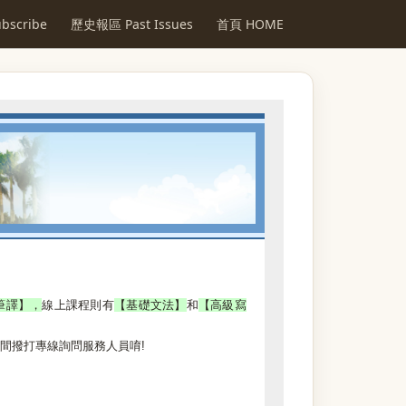
scribe
歷史報區 Past Issues
首頁 HOME
筆譯】，
線上課程則有
【基礎文法】
和
【高級寫
時間撥打專線詢問服務人員唷!