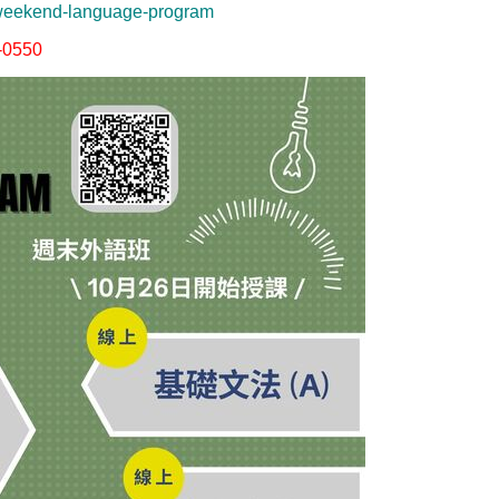
m/weekend-language-program
-0550