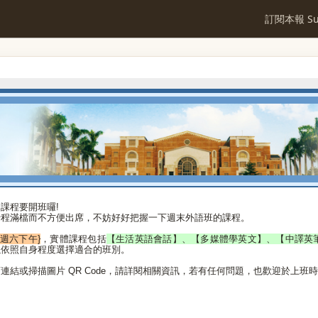
訂閱本報 Sub
課程要開班囉!
行程滿檔而不方便出席，不妨好好把握一下週末外語班的課程。
每週六下午}
，實體課程包括
【生活英語會話】、【多媒體學英文】、【中譯英
以依照自身程度選擇適合的班別。
結或掃描圖片 QR Code，請詳閱相關資訊，若有任何問題，也歡迎於上班