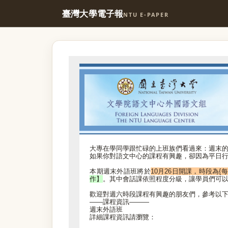
臺灣大學電子報
NTU E-PAPER
大專在學同學跟忙碌的上班族們看過來：週末的
如果你對語文中心的課程有興趣，卻因為平日
本期週末外語班將於
10月26日開課，時段為{
作】
。其中會話課依照程度分級，讓學員們可
歡迎對週六時段課程有興趣的朋友們，參考以下連
——課程資訊———
週末外語班
詳細課程資訊請瀏覽：