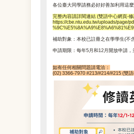
各位臺大同學請務必好好善加利用這
完整內容請詳閱連結 (雙語中心網頁-
https://cbe.ntu.edu.tw/uploa
%9C%E5%8A%A9%E8%A6%81%E9%B
補助對象：本校已註冊之在學學生(不
申請期限：每年5月和12月開放申請
如有任何相關問題請電洽：
(02) 3366-7970 #213/#214/#21