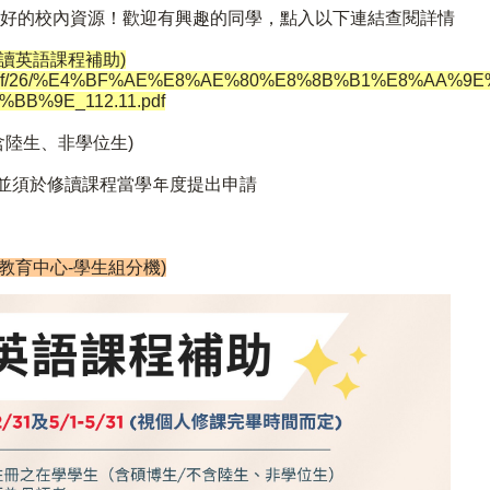
麼好的校內資源！歡迎有興趣的同學，點入以下連結查閱詳情
修讀英語課程補助)
ds/page/pdf/26/%E4%BF%AE%E8%AE%80%E8%8B%B1%E8%
B%9E_112.11.pdf
含陸生、非學位生)
，並須於修讀課程當學年度提出申請
5 (雙語教育中心-學生組分機)