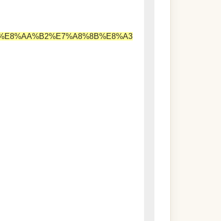
AA%9E%E8%AA%B2%E7%A8%8B%E8%A3