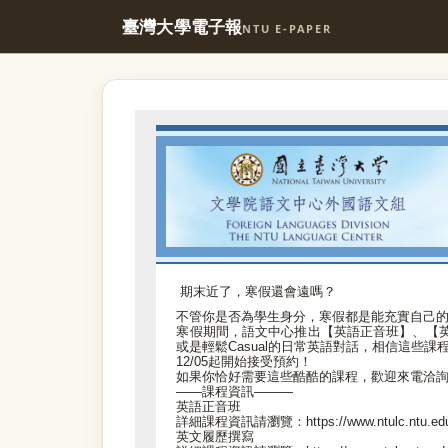
臺灣大學電子報
NTU E-PAPER
期末近了，寒假還會遠嗎？
不管你是否為學生身分，寒假都是能充實自己
寒假期間，語文中心推出【英語正音班】、【英文
或是輕鬆Casual的日常英語對話，相信這些
12/05起開始接受預約！
如果你恰好需要這些酷酷的課程，歡迎來電洽
——課程資訊———
英語正音班
詳細課程資訊請瀏覽：https://www.ntulc.ntu.edu.
英文履歷撰寫