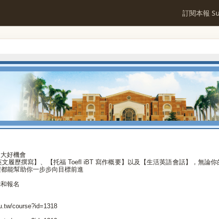
訂閱本報 Sub
的大好機會
履歷撰寫】、【托福 Toefl iBT 寫作概要】以及【生活英語會話】，無
課程都能幫助你一步步向目標前進
詢和報名
tw/course?id=1318