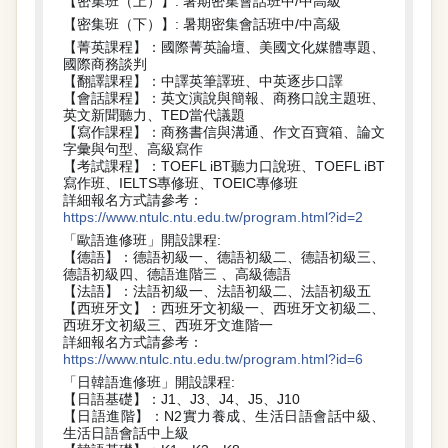
【密集班（上
）】
: 暑期密集會話班中/中高級
【密集班（下）
】
: 暑期密集會話班中/中高級
【菁英課程】：國際菁英論壇、美國文化媒體專題、
國際商務談判
【翻譯課程】：中譯英筆譯班、中英逐步口譯
【會話課程】：英文演說與簡報、商務口說主題班、
英文新聞聽力、TED當代議題
【寫作課程】：商務書信與溝通、作文百寶箱、論文
字彙與句型、高級寫作
【考試課程】：TOEFL iBT聽力口說班、TOEFL iBT
寫作班、IELTS專修班、TOEIC專修班
詳細報名方式請參考：
https://www.ntulc.ntu.edu.tw/program.html?id=2
「歐語進修班」開設課程:
【德語】：德語初級一、德語初級二、德語初級三、
德語初級四、德語進階三 、高級德語
【法語】：法語初級一、法語初級二、法語初級五
【西班牙文】：西班牙文初級一、西班牙文初級二、
西班牙文初級三、西班牙文進階一
詳細報名方式請參考：
https://www.ntulc.ntu.edu.tw/program.html?id=6
「日韓語進修班」開設課程:
【日語基礎】：J1、J3、J4、J5、J10
【日語進階】：N2實力養成、生活日語會話中級、
生活日語會話中上級