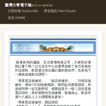
臺灣大學電子報
NTU E-PAPER
訂閱本報 Subscribe
歷史報區 Past Issues
首頁 HOME
隨著疫情的趨緩，生活逐漸恢復正常，大家想好暑
期計畫了嗎？台大語文中心在夏季規劃了各式各樣的
外語課程，歡迎還沒有出國計畫的朋友們，先來為下
一趟旅途做點功課吧！
「專業英語進修班」、「歐語進修班」、「日韓語進
修班」將於7月初陸續開課，我們提供實體課程，和
老師同學一起互動學習，感覺就是不一樣！請先直接
電話預約，再於期限內完成繳費，額滿為止。歡迎年
滿十八歲以上人士踴躍報名參加！
「專業英語進修班」開設課程: