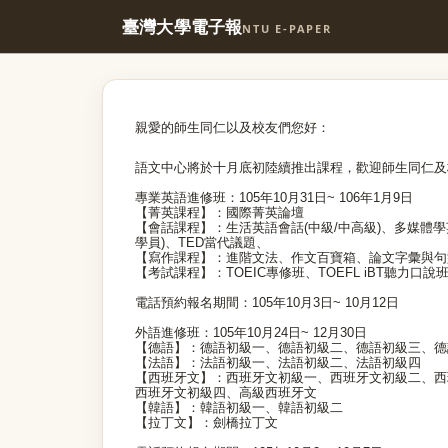
臺灣大學電子報
NTU E-PAPER
親愛的師生同仁以及校友們您好：
語文中心將於十月底初陸續推出課程，歡迎師生同仁及
專業英語進修班：105年10月31日~ 106年1月9日
【菁英課程】：國際菁英論壇
【會話課程】：生活英語會話(中級/中高級)、多媒體
學員)、TED當代議題、
【寫作課程】：進階文法、作文百寶箱、論文字彙與句型
【考試課程】：TOEIC專修班、TOEFL iBT聽力口說班
電話預約報名期間：105年10月3日~ 10月12日
外語進修班：105年10月24日~ 12月30日
【德語】：德語初級一、德語初級二、德語初級三、德
【法語】：法語初級一、法語初級二、法語初級四
【西班牙文】：西班牙文初級一、西班牙文初級二、西
西班牙文初級四、高級西班牙文
【韓語】：韓語初級一、韓語初級二
【拉丁文】：劍橋拉丁文