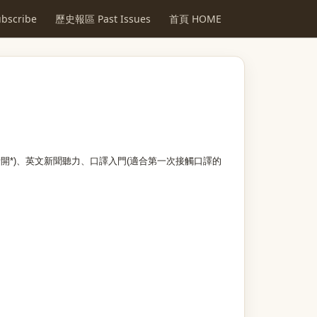
scribe
歷史報區 Past Issues
首頁 HOME
開*)、英文新聞聽力、口譯入門(適合第一次接觸口譯的