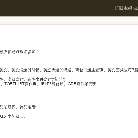
訂閱本報 Sub
校友們踴躍報名參加！
學英文、英文演說與簡報、英語表達與溝通、商務口說主題班、英文面試技巧(*新
、高級寫作、留學文件寫作(*新開*)
、TOEFL iBT寫作班、IELTS專修班、GRE寫作單元班
語初級四、德語進階一
班牙文初級三、