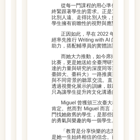
從每一門課程的用心準備，到一次
終緊跟著學生的需求。正是這份不願放
比別人遠、走得比別人快，她要確保當
學生擁有前瞻性的視野與應對能力。
正因如此，早在 2022 年 AI 
經率先推行 Writing with AI 的
助力，搭配輔導員的實體諮詢，讓學習
而她大力推動，如今席捲各大校園的
比賽，更是她送給全臺灣研究生的禮物
達的力量與研究的深度同等重要，因此
臺師大、臺科大）一路推廣至全臺，讓
與不同背景的聽眾交流。直至 2025 
透過視覺化展示的訓練，鼓勵學生打破
只為讓學生提升跨文化溝通的技巧，獲
Miguel 曾獲頒三次臺大教學優
肯定。然而對 Miguel 而言，真正
門找她敘舊的學生，是那些因為她的陪
的勇氣與樂趣的每一個學生。
「教育是分享快樂的志業。」這是 M
是她一生始終相信的信念。而要分享快