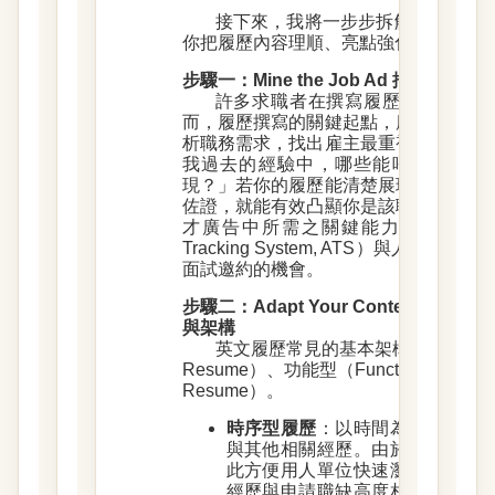
接下來，我將一步步拆解這六個關
你把履歷內容理順、亮點強化，寫出讓
步驟一：Mine the Job Ad 挖掘職缺
許多求職者在撰寫履歷時，往往只
而，履歷撰寫的關鍵起點，應該是從職
析職務需求，找出雇主最重視的技能、
我過去的經驗中，哪些能呼應這些需
現？」若你的履歷能清楚展現自身與職
佐證，就能有效凸顯你是該職位的最佳
才廣告中所需之關鍵能力，更有利於在人
Tracking System, ATS）與人
面試邀約的機會。
步驟二：Adapt Your Content & S
與架構
英文履歷常見的基本架構有三種，分別為：
Resume）、功能型（Functional Res
Resume）。
時序型履歷
：以時間為主軸，由
與其他相關經歷。由於此架構是
此方便用人單位快速瀏覽與評估
經歷與申請職缺高度相關的求職