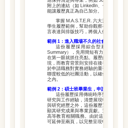
應保持清楚與專業，例如 John_Lin_Res
附上的連結（如 LinkedIn、作品集
能讓履歷真正為自己加分。
掌握 M.A.S.T.E.R. 六大法
學生履歷範例，幫助你觀察在不同情境
言表達與排版技巧，將個人優勢最大化
範例 1：進入職場不久的社會新鮮人，
這份履歷採用綜合型履歷架構，在開
Summary），先用簡短有力的文字說
在第一眼就抓住亮點。履歷的主要內容
現，而教育背景則安排在後半段，避免
於申請職務對實務經驗的重視程度較高
聯度較低的社團活動，以確保版面精簡
之內。
範例 2：碩士班畢業生，申請學術界相
這份履歷採用傳統時序型履歷架構
研究與工作經驗，清楚展現申請人穩定
與研究經歷之外，這份履歷還包含了學
顯其研究成果與專業貢獻。這種格式非
高等教育相關職務。由於這份履歷亦屬
可延伸至兩頁，以完整呈現申請人在學