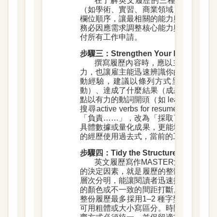
在了解英文履歷的三種基本架構後
（如學術、實習、商業領域）與自身優
欄位順序，讓最相關的能力與經驗優先
務必因應需求調整核心能力與內容安排
付所有工作申請。
步驟三：Strengthen Your Mess
撰寫履歷內容時，應以主動語態和
力，也讓雇主能迅速辨識你的專業強項
動經驗，建議以條列方式呈現，並在
動）、達成了什麼結果（成果）以及帶
點以有力的動詞開頭（如 lead, coordinate,
搜尋active verbs for resum
「負責……」，改為「採取了什麼行動
具體數據或量化成果，更能增強可信度
的經歷使用過去式，當前的工作或角色
步驟四：Tidy the Structure 讓
英文履歷寫作MASTER法則第四
的決定因素，就是履歷的整體排版與格
層次分明，能讓閱讀者迅速掃描並抓住
的顏色或不一致的間距打斷。建議避免
整份履歷最多採用1–2 種字型、兩種
可用粗體或大小寫區分。時間呈現方式