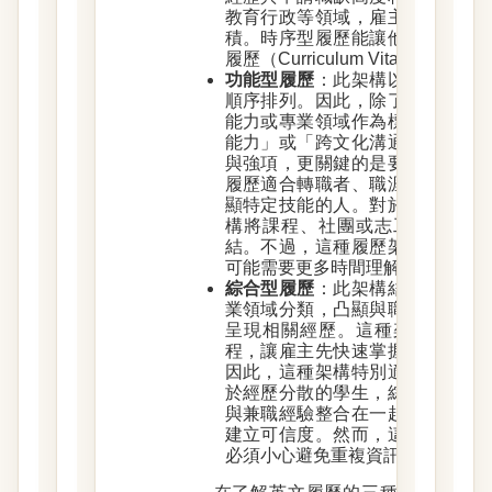
教育行政等領域，雇主往往重視
積。時序型履歷能讓他們一眼掌
履歷（Curriculum Vitae, C
功能型履歷
：此架構以技能或專
順序排列。因此，除了教育背景
能力或專業領域作為標題，例如
能力」或「跨文化溝通」。這些
與強項，更關鍵的是要與申請職
履歷適合轉職者、職涯空窗期較
顯特定技能的人。對於缺乏工作
構將課程、社團或志工經歷歸納
結。不過，這種履歷架構在職場
可能需要更多時間理解內容。
綜合型履歷
：此架構結合時間序
業領域分類，凸顯與職缺需求最
呈現相關經歷。這種架構能同時
程，讓雇主先快速掌握你的強項
因此，這種架構特別適合有多元
於經歷分散的學生，綜合型履歷
與兼職經驗整合在一起，先以能
建立可信度。然而，這種架構需
必須小心避免重複資訊。