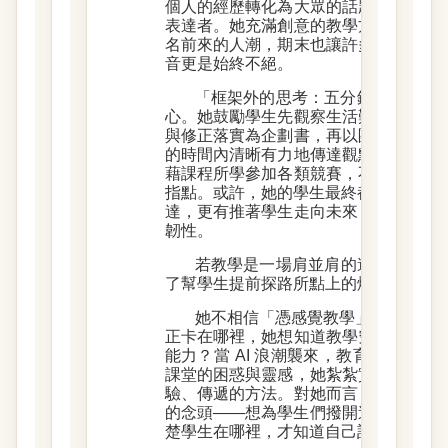
個人的經歷轉化為大眾的話題，培養兼
表達者。她充滿創意的教學方式，讓課
名前來的人潮，期末也讓許多學生不捨
音更是始終不絕。
「框架外的思考：五分鐘英文講台
心。她鼓勵學生先觀察生活難題，用創
與修正落實為企劃書，再以團隊形式完
的時間內清晰有力地傳達觀點。在她的
藉課程所學參加各類競賽，不僅斬獲獎
指點。或許，她的學生最終都會發覺，Mi
達，更有推著學生走向未來，逼著他們
韌性。
若教學是一場肩並肩的遠行，那麼，做
了幫學生提前探路所點上的燈。
她不相信「憑感覺教學」這回事。對M
正卡在哪裡，她想知道教學究竟是只流
能力？當 AI 浪潮襲來，教育又該如
課堂的困惑與靈感，她紮紮實實地投入
驗、傳遞的方法。對她而言，研究背後
的念頭——想為學生們撥開迷霧。一如
楚學生在哪裡，才知道自己該站在哪裡