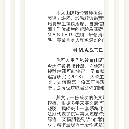
本文由陳巧玲老師撰寫，內容源自
表達」課程。該課程透過實際案例分析
培養學生撰寫履歷、自薦信與企畫案的
導上千位學生的經驗為基礎，歸納出一套
M.A.S.T.E.R. 法則，帶領讀者從
準、專業且令人印象深刻的英文履歷。
用 M.A.S.T.E.R. 
你可以用 7 秒鐘做什麼呢？滑一
今天午餐要吃什麼。7 秒鐘聽起來不長
幾秒鐘卻可能決定一份履歷（resume）的
追蹤研究（2018），人資主管在初步篩選
此，如何撰寫一份真正展現你的價值，
歷，是每位求職者必備的關鍵能力。
其實，一份成功的英文履歷，不單
模板。根據多年來英文履歷寫作教學與
經驗，我歸納出一套系統化的履歷寫作流程：M
法則代表了撰寫英文履歷時最重要的六
篩選、架構調整到語句潤飾，幫助你清
求，精準呈現為什麼你就是這個職位的