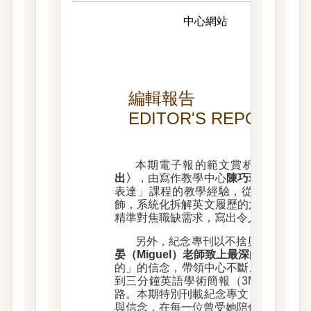
中心網站
歷史期刊
編輯報告
EDITOR'S REPORT
本期電子報的範文賞析
〈用M.A.
出〉
，由寫作教學中心
陳巧玲老師
撰文
表達」課程的教學經驗，從職缺分析、
飾，系統化拆解英文履歷的六大關鍵步
精準對焦職缺需求，寫出令人眼睛一亮
另外，紀念專刊以不捨與感念的心
晏（Miguel）老師致上最深的敬意
。M
的」的信念，帶領中心不斷成長，從 Fun with E
到三分鐘英語學術簡報（3MT），她
路。本期特別刊載紀念專文，記錄她對
與信念，在每一位曾受她陪伴的人心中