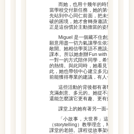
而她，也用十幾年的時間，實踐了
當學校交付新任務，她的第一反應永遠
先站到中心同仁前面，把未知與不確定
破的困境，她才會轉身邀請大家攜手面
正是這份慣於主動擔當的姿態，讓身邊
Miguel 是一個藏不住創意的人
願意用盡一切力氣讓學生依靠，多年來
敞開。她相信學英語不應該是孤獨的、
課本。所以她創辦Fun with Engli
一對一的方式陪伴同學，希望透過語言
的熱情。與此同時，她看見了學生「不
此，她也帶領中心建立多元的寫作支援
前能獲得專業的建議，有人一路相伴，
這些活動的背後都有著Miguel一
充滿創意、多元的。她從不接受刻板、
還能怎麼讓它更有趣、更有效、更讓人
課堂上的她有著另一面——犀利、
「小故事，大世界」這門課融合了
（storytelling）教學理念，Migu
課堂的老師。課程從故事架構、舞台表