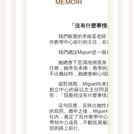
MEMOIR
「沒有什麼事情是難的」—
我們敬愛的李維晏老師，大家口中最棒
作教學中心前行的主任，在這個夏日永
我們總說Miguel是一個肩膀很寬的
她總會下意識地側過身，替身旁的
任務，她率先承擔；教學的新方向，她
不出癥結時，她總會耐心傾聽、細心觀
面對挑戰，Miguel向來從容篤定
創立中心的蘇以文主任問及工作上可能
答：「我覺得沒有什麼事情是難的。」
這句回應，反映出她性格中直率與
的寫照。幾年之後，Miguel接下寫作
任內，奠定了寫作教學中心的基礎，而 M
帶領中心成長，不斷拓展服務的深度與
習的路上前行。