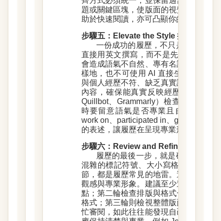
齊方式必須統一，並保留適當留白以增
題或關鍵區塊，使版面的視覺層次更加
助於快速閱讀，亦可凸顯你的專業形象
步驟五：Elevate the Style 提
一份成功的履歷，不只是資訊的羅
直接用英文撰寫，而不是先寫中文履歷再
會造成語氣不自然、專有名詞錯誤或因
樣地，也不可使用 AI 直接生成履歷
與個人經歷不符、缺乏真實說服力等問
內容，確保能真實反映經歷與思路，再輔以 
Quillbot、Grammarly）檢查文
時要留意語氣是否專業且自信，刪除
work on、participated in、good a
的表述，讓履歷在呈現專業形象的同時
步驟六：Review and Refine 多重
履歷的最後一步，就是確保它「完
混雜的標記符號、大小寫格式、欄位對齊
節，都是履歷常見的地雷。這些問題雖
觀感與專業形象。建議至少進行三輪檢
點；第二輪檢查排版與格式一致性，包
格式；第三輪則檢視整體版面與專業感
忙審閱，如此往往能發現自己忽略的錯