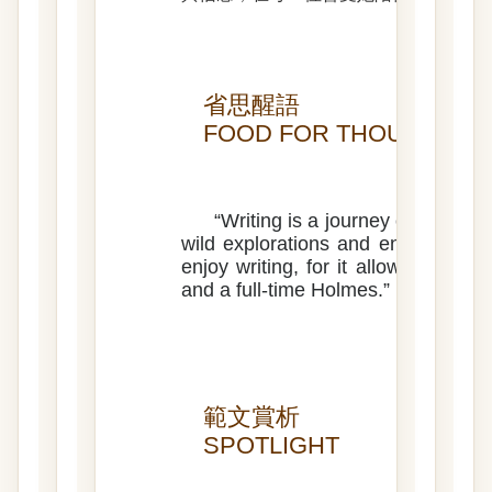
省思醒語
FOOD FOR THOUGHT
“Writing is a journey of introspe
wild explorations and ending with p
enjoy writing, for it allows me to
and a full-time Holmes.”
–
範文賞析
SPOTLIGHT