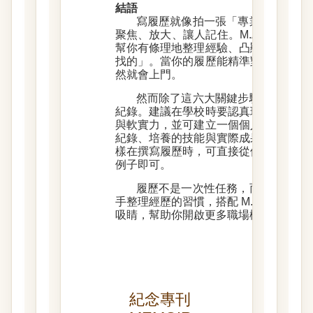
結語
寫履歷就像拍一張「專業寫真照」
聚焦、放大、讓人記住。M.A.S.T.E.
幫你有條理地整理經驗、凸顯能力，讓
找的」。當你的履歷能精準對準職缺需
然就會上門。
然而除了這六大關鍵步驟外，寫出
紀錄。建議在學校時要認真玩、認真學
與軟實力，並可建立一個個人經歷資料
紀錄、培養的技能與實際成果，隨時記
樣在撰寫履歷時，可直接從個人經歷資
例子即可。
履歷不是一次性任務，而是長期累
手整理經歷的習慣，搭配 M.A.S.T.E.
吸睛，幫助你開啟更多職場機會。
紀念專刊